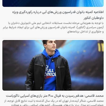
اطلاعیه کمیته بانوان فدراسیون ورزش‌های آبی درباره رکوردگیری ویژه
داوطلبان کنکور
با توجه به هم‌زمانی مرحله نخست مسابقات انتخابی تیم ملی تایم‌تریل دختران با
آزمون سراسری (کنکور)، کمیته بانوان فدراسیون ورزش‌های آبی برای ایجاد شرایط برابر
و جلوگیری از تداخل برنامه‌های
محمد قاسمی: هدفم رسیدن به فینال ۴۰۰ متر بازی‌های آسیایی ناگویاست
محمد قاسمی، شناگر آینده‌دار تهران که در یک سال گذشته با ثبت نتایج قابل توجه، از
جمله کسب دو مدال برنز بازی‌های همبستگی کشورهای اسلامی ریاض و عملکرد