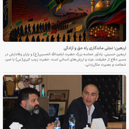
اربعین؛ تجلی ماندگاری راه حق و آزادگی
اربعین حسینی، یادآور حماسه بزرگ حضرت اباعبدالله الحسین(ع) و یاران وفادارش در
مسیر دفاع از حقیقت، عزت و ارزش‌های انسانی است. حضرت زینب کبری(س) با صبر،
شجاعت و بصیرت مثال‌زدنی،