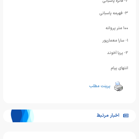
۲- فائزه پاسبانی
۳- فهیمه پاسبانی
۱۰۰ متر پروانه
۱- سارا معمارپور
۲- پریا آخوند
انتهای پیام
پرینت مطلب
اخبار مرتبط