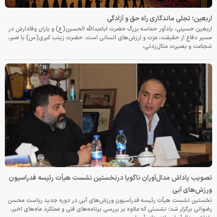
اربعین؛ تجلی ماندگاری راه حق و آزادگی
اربعین حسینی، یادآور حماسه بزرگ حضرت اباعبدالله الحسین(ع) و یاران وفادارش در
مسیر دفاع از حقیقت، عزت و ارزش‌های انسانی است. حضرت زینب کبری(س) با صبر،
شجاعت و بصیرت مثال‌زدنی،
تصویب پاداش مدال‌آوران ناگویا درنخستین نشست هیأت رئیسه فدراسیون
ورزش‌های آبی
نخستین نشست هیأت رئیسه فدراسیون ورزش‌های آبی در دوره جدید ریاست محسن
رضوانی برگزار شد؛ نشستی که علاوه بر بررسی برنامه‌های فنی و عملکرد ماه‌های اخیر،