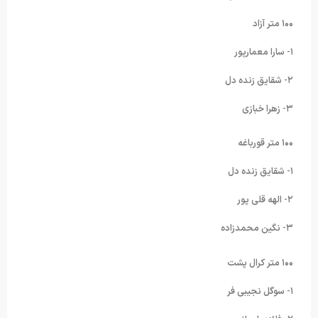
۱۰۰ متر آزاد
۱- سارا معمارپور
۲- شقایق زنده دل
۳- زهرا خبازی
۱۰۰ متر قورباغه
۱- شقایق زنده دل
۲- الهه قلی پور
۳- نگین محمدزاده
۱۰۰ متر کرال پشت
۱- سوگل نجیبی فر