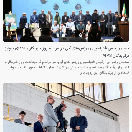
حضور رئیس فدراسیون ورزش‌های آبی در مراسم روز خبرنگار و اهدای جوایز
برگزیدگان AIPS
محسن رضوانی، رئیس فدراسیون ورزش‌های آبی، در مراسم گرامیداشت روز خبرنگار و
تقدیر از برگزیدگان هشتمین جایزه جهانی ورزشی‌نویسان AIPS حضور یافت و جوایز
تعدادی از برگزیدگان این رویداد را