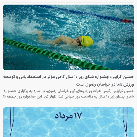
حسین گرایلی: جشنواره شنای زیر ۱۰ سال گامی مؤثر در استعدادیابی و توسعه
ورزش شنا در خراسان رضوی است
حسین گرایلی، رئیس هیأت ورزش‌های آبی خراسان رضوی، با اشاره به برگزاری جشنواره
شنای پسران زیر ۱۰ سال به مناسبت روز جهانی شنا اظهار کرد: این جشنواره روز جمعه‌ ۱۶