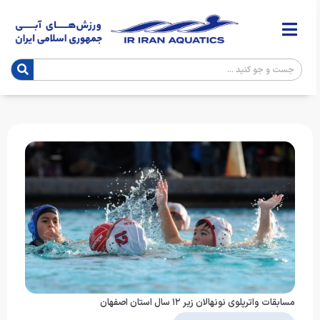
مسابقات واترپلوی نونهالان زیر ۱۲ سال استان اصفهان