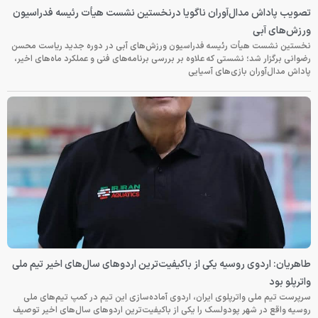
تصویب پاداش مدال‌آوران ناگویا درنخستین نشست هیأت رئیسه فدراسیون
ورزش‌های آبی
نخستین نشست هیأت رئیسه فدراسیون ورزش‌های آبی در دوره جدید ریاست محسن
رضوانی برگزار شد؛ نشستی که علاوه بر بررسی برنامه‌های فنی و عملکرد ماه‌های اخیر،
پاداش مدال‌آوران بازی‌های آسیایی
طاهریان: اردوی روسیه یکی از باکیفیت‌ترین اردوهای سال‌های اخیر تیم ملی
واترپلو بود
سرپرست تیم ملی واترپلوی ایران، اردوی آماده‌سازی این تیم در کمپ تیم‌های ملی
روسیه واقع در شهر پودولسک را یکی از باکیفیت‌ترین اردوهای سال‌های اخیر توصیف