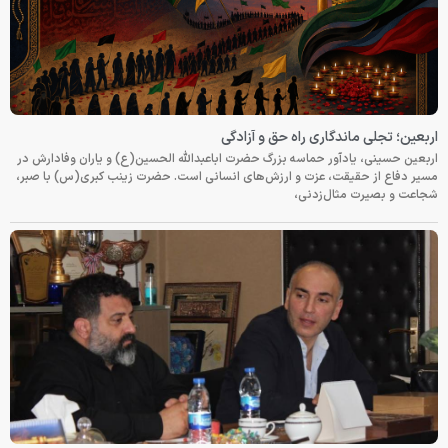
اربعین؛ تجلی ماندگاری راه حق و آزادگی
اربعین حسینی، یادآور حماسه بزرگ حضرت اباعبدالله الحسین(ع) و یاران وفادارش در
مسیر دفاع از حقیقت، عزت و ارزش‌های انسانی است. حضرت زینب کبری(س) با صبر،
شجاعت و بصیرت مثال‌زدنی،