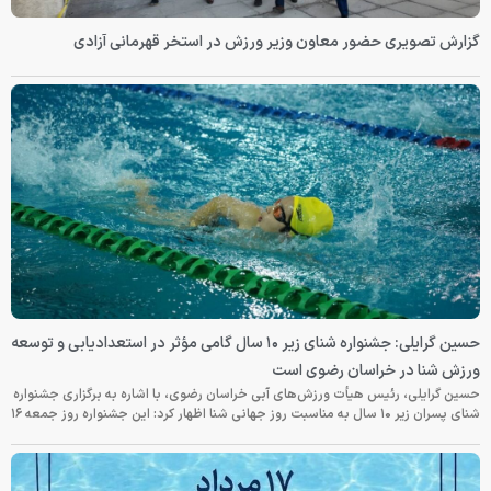
گزارش تصویری حضور معاون وزیر ورزش در استخر قهرمانی آزادی
حسین گرایلی: جشنواره شنای زیر ۱۰ سال گامی مؤثر در استعدادیابی و توسعه
ورزش شنا در خراسان رضوی است
حسین گرایلی، رئیس هیأت ورزش‌های آبی خراسان رضوی، با اشاره به برگزاری جشنواره
شنای پسران زیر ۱۰ سال به مناسبت روز جهانی شنا اظهار کرد: این جشنواره روز جمعه‌ ۱۶