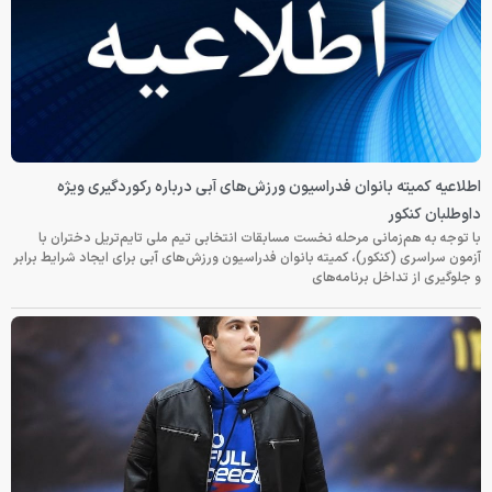
اطلاعیه کمیته بانوان فدراسیون ورزش‌های آبی درباره رکوردگیری ویژه
داوطلبان کنکور
با توجه به هم‌زمانی مرحله نخست مسابقات انتخابی تیم ملی تایم‌تریل دختران با
آزمون سراسری (کنکور)، کمیته بانوان فدراسیون ورزش‌های آبی برای ایجاد شرایط برابر
و جلوگیری از تداخل برنامه‌های