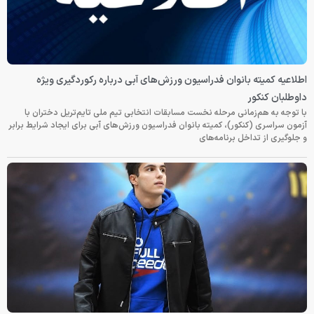
اطلاعیه کمیته بانوان فدراسیون ورزش‌های آبی درباره رکوردگیری ویژه
داوطلبان کنکور
با توجه به هم‌زمانی مرحله نخست مسابقات انتخابی تیم ملی تایم‌تریل دختران با
آزمون سراسری (کنکور)، کمیته بانوان فدراسیون ورزش‌های آبی برای ایجاد شرایط برابر
و جلوگیری از تداخل برنامه‌های