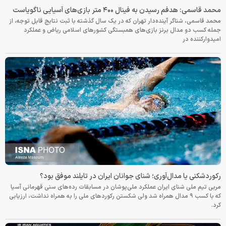
محمد قاسمی: هدفم رسیدن به فینال ۴۰۰ متر بازی‌های آسیایی ناگویاست
محمد قاسمی، شناگر آینده‌دار تهران که در یک سال گذشته با ثبت نتایج قابل توجه، از
جمله کسب دو مدال برنز بازی‌های همبستگی کشورهای اسلامی ریاض و عملکرد
امیدوارکننده در
رکوردشکنی یا مدال‌آوری؛ شنای جوانان ایران در تایلند موفق بود؟
مربی تیم ملی شنای ایران عملکرد ملی‌پوشان در مسابقات رده‌های سنی قهرمانی آسیا
که با کسب ۹ مدال همراه شد ولی شکستن رکوردهای ملی را به همراه نداشت، ارزیابی
کرد.