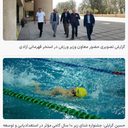
گزارش تصویری حضور معاون وزیر ورزش در استخر قهرمانی آزادی
حسین گرایلی: جشنواره شنای زیر ۱۰ سال گامی مؤثر در استعدادیابی و توسعه