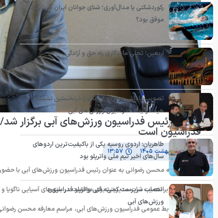
رکوردشکنی یا مدال‌آوری؛ شنای جوانان ایران در تایلند
موفق بود؟
اربعین؛ تجلی ماندگاری راه حق و آزادگی
تصویب پاداش مدال‌آوران ناگویا درنخستین نشست
هیأت رئیسه فدراسیون ورزش‌های آبی
معارفه رئیس فدراسیون ورزش‌های آبی برگزار شد/ 
فدراسیون است
طاهریان: اردوی روسیه یکی از باکیفیت‌ترین اردوهای
۳۱ اردیبهشت ۱۴۰۵
۱۳:۵۷
سال‌های اخیر تیم ملی واترپلو بود
مراسم معارفه محسن رضوانی به عنوان رئیس فدراسیون ورزش‌های آبی با حضور م
این نشست، بر اهمیت ثبات مدیریتی برای موفقیت در بازی‌های آسیایی ناگویا و تد
انتصاب سرپرست کمیته فنی واترپلو فدراسیون
ورزش‌های آبی
به گزارش روابط عمومی فدراسیون ورزش‌های آبی، مراسم معارفه محسن رضوانی ب