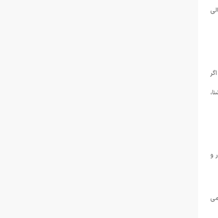
لی
زمانی ۸۵ تا ۹۰ روزه بود که اگر
ا،
 و
می