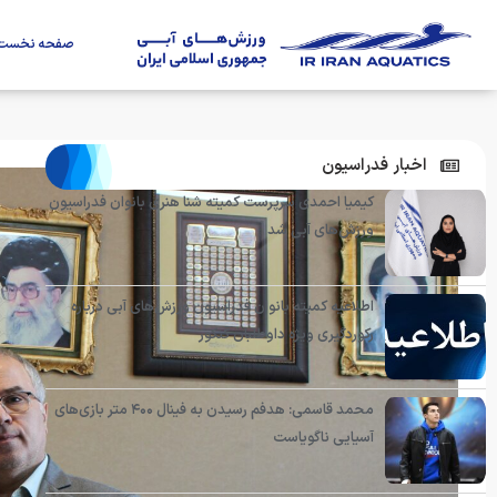
صفحه نخست
اخبار فدراسیون
کیمیا احمدی سرپرست کمیته شنا هنری بانوان فدراسیون
ورزش‌های آبی شد
اطلاعیه کمیته بانوان فدراسیون ورزش‌های آبی درباره
رکوردگیری ویژه داوطلبان کنکور
محمد قاسمی: هدفم رسیدن به فینال ۴۰۰ متر بازی‌های
آسیایی ناگویاست