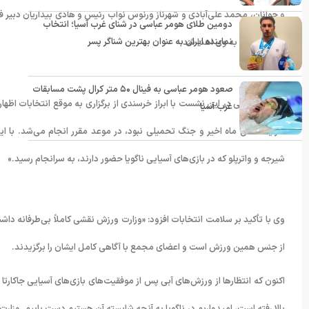
و جوانان، محمد علی‌آبادی و شهرناز ورنوس نواب رئیس و هادی بیداریان دبیر ف
دومین طلای هومر عباسی در شنای غرب آسیا؛ انتخاب
نماینده ایران به عنوان بهترین شناگر پسر
رسیده است، به وی اهدا شد.
صعود هومر عباسی به فینال ۵۰ متر کرال پشت مسابقات
غرب آسیا
شرایط خاص ماه اخیر و جنگ تحمیلی نبود، در موعد مقرر انجام می‌شد. با ا
شیرجه و واترپلو که در بازی‌های آسیایی ناگویا حضور دارند، به سرانجام رسید.»
وی با تأکید بر سلامت انتخابات افزود: «وزارت ورزش نقشی کاملاً بی‌طرفانه داش
از جنس همین ورزش است و اعضای مجمع با آگاهی کامل ایشان را برگزیدند.
اکنون که انتظارها از ورزش‌های آبی پس از موفقیت‌های بازی‌های آسیایی جاکار
بالا رفته است، امیدواریم در ناگویا به آنچه شایسته آن هستیم دست یابیم. وزارت 