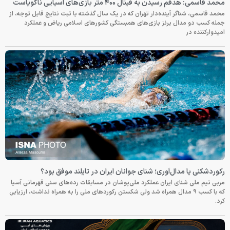
محمد قاسمی: هدفم رسیدن به فینال ۴۰۰ متر بازی‌های آسیایی ناگویاست
محمد قاسمی، شناگر آینده‌دار تهران که در یک سال گذشته با ثبت نتایج قابل توجه، از
جمله کسب دو مدال برنز بازی‌های همبستگی کشورهای اسلامی ریاض و عملکرد
امیدوارکننده در
رکوردشکنی یا مدال‌آوری؛ شنای جوانان ایران در تایلند موفق بود؟
مربی تیم ملی شنای ایران عملکرد ملی‌پوشان در مسابقات رده‌های سنی قهرمانی آسیا
که با کسب ۹ مدال همراه شد ولی شکستن رکوردهای ملی را به همراه نداشت، ارزیابی
کرد.