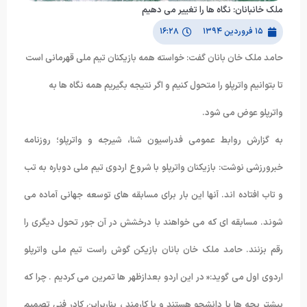
ملک خانبانان: نگاه ها را تغییر می دهیم
۱۵ فروردین ۱۳۹۴
۱۶:۲۸
حامد ملک خان بانان گفت: خواسته همه بازیکنان تیم ملی قهرمانی است
تا بتوانیم واترپلو را متحول کنیم و اگر نتیجه بگیریم همه نگاه ها به
واترپلو عوض می شود.
به گزارش روابط عمومی فدراسیون شنا، شیرجه و واترپلو؛ روزنامه
خبرورزشی نوشت: بازیکنان واترپلو با شروع اردوی تیم ملی دوباره به تب
و تاب افتاده اند. آنها این بار برای مسابقه های توسعه جهانی آماده می
شوند. مسابقه ای که می خواهند با درخشش در آن جور تحول دیگری را
رقم بزنند. حامد ملک خان بانان بازیکن گوش راست تیم ملی واترپلو
اردوی اول می گوید:« در این اردو بعدازظهر ها تمرین می کردیم . چرا که
بیشتر بچه ها یا دانشجو هستند و یا کارمند ، بناربراین کادر فنی تصمیم