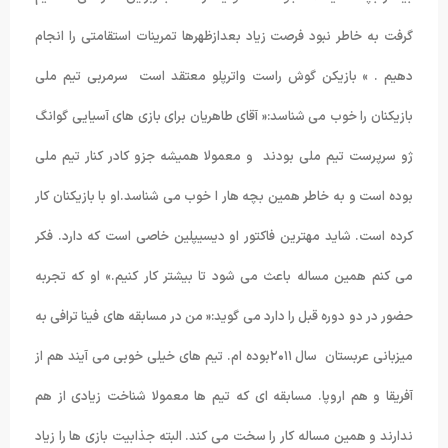
گرفت به خاطر نبود فرصت زیاد بعدازظهرها تمرینات استقامتی را انجام
دهیم . » بازیکن گوش راست واترپلو معتقد است سرمربی تیم ملی
بازیکنان را خوب می شناسد:« آقای طاهریان برای بازی های آسیایی گوانگ
ژو سرپرست تیم ملی بودند و معمولا همیشه جزو کادر کنار تیم ملی
بوده است و به خاطر همین بچه هار ا خوب می شناسد.او با بازیکنان کار
کرده است. شاید مهترین فاکتور او دیسیپلین خاصی است که دارد. فکر
می کنم همین مساله باعث می شود تا بیشتر کار کنیم.» او که تجربه
حضور در دو دوره قبل را دارد می گوید:« من در مسابقه های فینا ترافی به
میزبانی عربستان سال ۲۰۱۱بوده ام. تیم های خیلی خوبی می آیند هم از
آفریقا و هم اروپا. مسابقه ای که تیم ها معمولا شناخت زیادی از هم
ندارند و همین مساله کار را سخت می کند. البته جذابیت بازی ها را زیاد