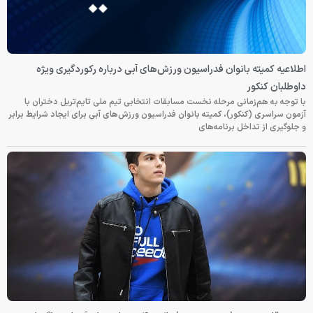
اطلاعیه کمیته بانوان فدراسیون ورزش‌های آبی درباره رکوردگیری ویژه
داوطلبان کنکور
با توجه به هم‌زمانی مرحله نخست مسابقات انتخابی تیم ملی تایم‌تریل دختران با
آزمون سراسری (کنکور)، کمیته بانوان فدراسیون ورزش‌های آبی برای ایجاد شرایط برابر
و جلوگیری از تداخل برنامه‌های