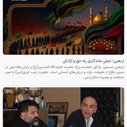
اربعین؛ تجلی ماندگاری راه حق و آزادگی
اربعین حسینی، یادآور حماسه بزرگ حضرت اباعبدالله الحسین(ع) و یاران وفادارش در
مسیر دفاع از حقیقت، عزت و ارزش‌های انسانی است. حضرت زینب کبری(س) با صبر،
شجاعت و بصیرت مثال‌زدنی،