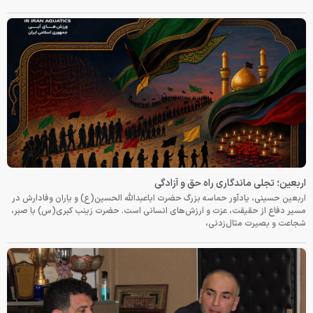
اربعین؛ تجلی ماندگاری راه حق و آزادگی
اربعین حسینی، یادآور حماسه بزرگ حضرت اباعبدالله الحسین(ع) و یاران وفادارش در
مسیر دفاع از حقیقت، عزت و ارزش‌های انسانی است. حضرت زینب کبری(س) با صبر،
شجاعت و بصیرت مثال‌زدنی،