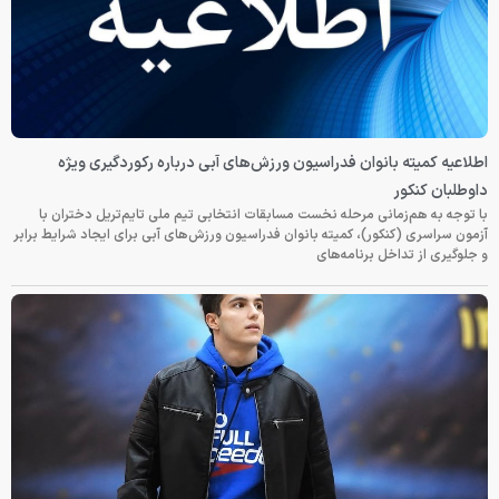
اطلاعیه کمیته بانوان فدراسیون ورزش‌های آبی درباره رکوردگیری ویژه
داوطلبان کنکور
با توجه به هم‌زمانی مرحله نخست مسابقات انتخابی تیم ملی تایم‌تریل دختران با
آزمون سراسری (کنکور)، کمیته بانوان فدراسیون ورزش‌های آبی برای ایجاد شرایط برابر
و جلوگیری از تداخل برنامه‌های