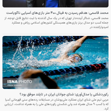
محمد قاسمی: هدفم رسیدن به فینال ۴۰۰ متر بازی‌های آسیایی ناگویاست
محمد قاسمی، شناگر آینده‌دار تهران که در یک سال گذشته با ثبت نتایج قابل توجه، از
جمله کسب دو مدال برنز بازی‌های همبستگی کشورهای اسلامی ریاض و عملکرد
امیدوارکننده در
رکوردشکنی یا مدال‌آوری؛ شنای جوانان ایران در تایلند موفق بود؟
مربی تیم ملی شنای ایران عملکرد ملی‌پوشان در مسابقات رده‌های سنی قهرمانی آسیا
که با کسب ۹ مدال همراه شد ولی شکستن رکوردهای ملی را به همراه نداشت، ارزیابی
کرد.