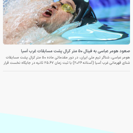
صعود هومر عباسی به فینال ۵۰ متر کرال پشت مسابقات غرب آسیا
هومر عباسی، شناگر تیم ملی ایران، در دور مقدماتی ماده ۵۰ متر کرال پشت مسابقات
شنای قهرمانی غرب آسیا (آستانه ۲۰۲۶) با ثبت زمان ۲۵.۶۷ ثانیه در جایگاه نخست قرار