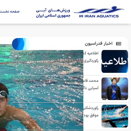
صفحه نخست
اخبار فدراسیون
اطلاعیه کمیته بانوان فدراسیون ورزش‌های آبی درباره
رکوردگیری ویژه داوطلبان کنکور
محمد قاسمی: هدفم رسیدن به فینال ۴۰۰ متر بازی‌های
آسیایی ناگویاست
رکوردشکنی یا مدال‌آوری؛ شنای جوانان ایران در تایلند
موفق بود؟