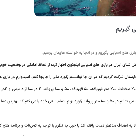
ی گیریم
ازی های آسیایی بگیریم و در آنجا به خواسته هایمان برسیم.
 شنای ایران در بازی های آسیایی اینچئون اظهار کرد: از لحاظ آمادگی در وضعیت خوب
رستان شرکت کردیم که در آن جا توانستم رکورد ملی را جابجا کنم. امیدوارم در بازی ه
آسی
مختلط تیمی مسابقه می دهم. اگر شرایط خوب باشد و مشکل خاصی پیش نیاید می توانم در ۵۰ و ۱۰۰ متر پروانه رکورد بزنم. تمام سعی خود را می کنم که بهترین 
ه به اهداف مدنظر دست یافته اند یا خیر. به نظرم با توجه به تمرینات و برنامه های کا