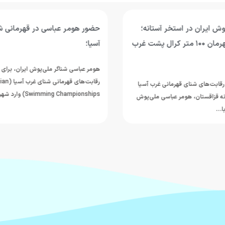
اسی در قهرمانی شنای غرب
امیر مطاعی: فاصله ما با رقبای 
شده؛ برای خلق شگفتی در ناگویا
می‌شویم
 ملی‌پوش ایران، برای حضور در
رقابت‌های قهرمانی شنای غرب آسیا (AOSI West Asian
امیر مطاعی، ملی‌پوش شنای ایران که در 
Swi) وارد شهر…
ثبت رکوردهای ارزشمند در رقابت‌های د
بین‌المللی، نام خود…