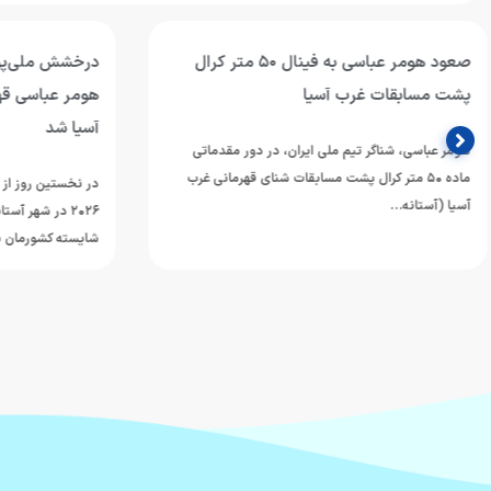
درخشش ملی‌پوش ایران در استخر آستانه؛
حضور هومر عب
هومر عباسی قهرمان ۱۰۰ متر کرال پشت غرب
آسیا؛
آسیا شد
هومر عباسی شناگر
در نخستین روز از رقابت‌های شنای قهرمانی غرب آسیا
mming Championships
۲۰۲۶ در شهر آستانه قزاقستان، هومر عباسی ملی‌پوش
شایسته کشورمان با…