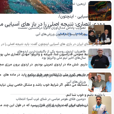
اربعین؛ تجلی ماندگاری راه حق و آزادگی
بازی های آسیایی - اینچئون/
مهدی انصاری: نتیجه اصلی را در باز های آسیایی م
تصویب پاداش مدال‌آوران ناگویا درنخستین نشست
هیأت رئیسه فدراسیون ورزش‌های آبی
۲۷ شهریور ۱۳۹۳
۰۹:۴۸
ملی پوش شنای ایران در بازی های آسیایی اینچئون گفت: باید نتیجه اصلی را در ب
طاهریان: اردوی روسیه یکی از باکیفیت‌ترین اردوهای
به گزارش روابط عمومی فدراسیون شنا، شیرجه و واترپلو؛ مهدی انصاری ملی پوش
سال‌های اخیر تیم ملی واترپلو بود
ایده آلی قرار داریم. شش ماه در اردوی تمرینی بودیم. در اردوی برون مرزی مجا
انتصاب سرپرست کمیته فنی واترپلو فدراسیون
ورزش‌های آبی
را داشته باشم و خوب شنا کنم.
دومین طلای هومر عباسی در شنای غرب آسیا؛ انتخاب
بازیکن تیم ملی شنای ایران گفت
:
باید از کادر فنی پرسید که در طول این چند ما
نماینده ایران به عنوان بهترین شناگر پسر