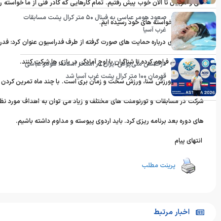
فنی و مربیان تا الان خوب پیش رفتیم. تمام کارهایی که کادر فنی از ما خواسته ر
صعود هومر عباسی به فینال ۵۰ متر کرال پشت مسابقات
دهیم که به خواسته های خود رسیده ایم.
غرب آسیا
مهدی انصاری درباره حمایت های صورت گرفته از طرف فدراسیون عنوان کرد: فدراس
برای تیم ملی فراهم کرده تا شناگران با اوج آمادگی در بازی ها شرکت کنند.
درخشش ملی‌پوش ایران در استخر آستانه؛ هومر عباسی
قهرمان ۱۰۰ متر کرال پشت غرب آسیا شد
او تاکید کرد: ورزش شنا، ورزش سخت و زمان بری است. با چند ماه تمرین کردن نم
شرکت در مسابقات و تورنومنت های مختلف و زیاد می توان به اهداف مورد نظر 
های دوره بعد برنامه ریزی کرد. باید اردوی پیوسته و مداوم داشته باشیم.
انتهای پیام
پرینت مطلب
اخبار مرتبط