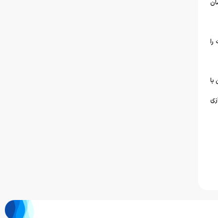
ان
را
با
زی