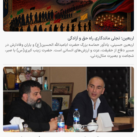
اربعین؛ تجلی ماندگاری راه حق و آزادگی
اربعین حسینی، یادآور حماسه بزرگ حضرت اباعبدالله الحسین(ع) و یاران وفادارش در
مسیر دفاع از حقیقت، عزت و ارزش‌های انسانی است. حضرت زینب کبری(س) با صبر،
شجاعت و بصیرت مثال‌زدنی،