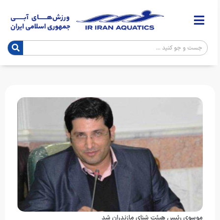
موسوی رئیس هیئت شنای مازندران شد