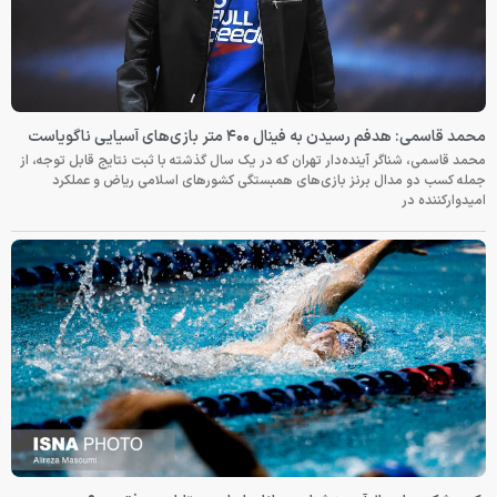
محمد قاسمی: هدفم رسیدن به فینال ۴۰۰ متر بازی‌های آسیایی ناگویاست
محمد قاسمی، شناگر آینده‌دار تهران که در یک سال گذشته با ثبت نتایج قابل توجه، از
جمله کسب دو مدال برنز بازی‌های همبستگی کشورهای اسلامی ریاض و عملکرد
امیدوارکننده در