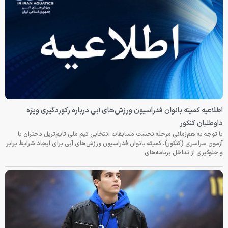
اطلاعیه کمیته بانوان فدراسیون ورزش‌های آبی درباره رکوردگیری ویژه
داوطلبان کنکور
با توجه به هم‌زمانی مرحله نخست مسابقات انتخابی تیم ملی تایم‌تریل دختران با
آزمون سراسری (کنکور)، کمیته بانوان فدراسیون ورزش‌های آبی برای ایجاد شرایط برابر
و جلوگیری از تداخل برنامه‌های