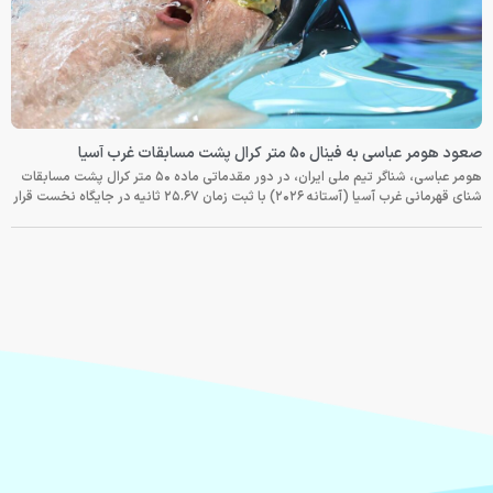
صعود هومر عباسی به فینال ۵۰ متر کرال پشت مسابقات غرب آسیا
هومر عباسی، شناگر تیم ملی ایران، در دور مقدماتی ماده ۵۰ متر کرال پشت مسابقات
شنای قهرمانی غرب آسیا (آستانه ۲۰۲۶) با ثبت زمان ۲۵.۶۷ ثانیه در جایگاه نخست قرار