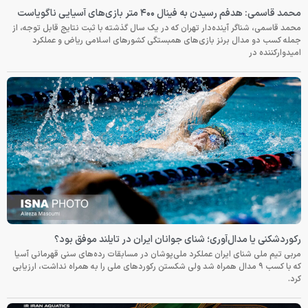
محمد قاسمی: هدفم رسیدن به فینال ۴۰۰ متر بازی‌های آسیایی ناگویاست
محمد قاسمی، شناگر آینده‌دار تهران که در یک سال گذشته با ثبت نتایج قابل توجه، از
جمله کسب دو مدال برنز بازی‌های همبستگی کشورهای اسلامی ریاض و عملکرد
امیدوارکننده در
رکوردشکنی یا مدال‌آوری؛ شنای جوانان ایران در تایلند موفق بود؟
مربی تیم ملی شنای ایران عملکرد ملی‌پوشان در مسابقات رده‌های سنی قهرمانی آسیا
که با کسب ۹ مدال همراه شد ولی شکستن رکوردهای ملی را به همراه نداشت، ارزیابی
کرد.