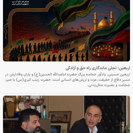
اربعین؛ تجلی ماندگاری راه حق و آزادگی
اربعین حسینی، یادآور حماسه بزرگ حضرت اباعبدالله الحسین(ع) و یاران وفادارش در
مسیر دفاع از حقیقت، عزت و ارزش‌های انسانی است. حضرت زینب کبری(س) با صبر،
شجاعت و بصیرت مثال‌زدنی،