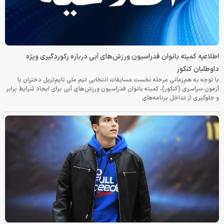
اطلاعیه کمیته بانوان فدراسیون ورزش‌های آبی درباره رکوردگیری ویژه
داوطلبان کنکور
با توجه به هم‌زمانی مرحله نخست مسابقات انتخابی تیم ملی تایم‌تریل دختران با
آزمون سراسری (کنکور)، کمیته بانوان فدراسیون ورزش‌های آبی برای ایجاد شرایط برابر
و جلوگیری از تداخل برنامه‌های