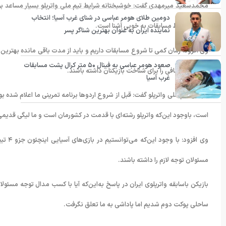
محمدسعید میرمهدی گفت: خوشبختانه شرایط تیم ملی واترپلو بسیار مساعد بوده و
دومین طلای هومر عباسی در شنای غرب آسیا؛ انتخاب
بوده با شرایط مسابقات به خوبی آشنا است.
نماینده ایران به عنوان بهترین شناگر پسر
وی افزود: زمان کمی تا شروع مسابقات داریم و باید از مدت باقی مانده بهترین 
صعود هومر عباسی به فینال ۵۰ متر کرال پشت مسابقات
باید فرصت کافی را برای شناخت بازیکنان داشته باشند.
غرب آسیا
بازیکن تیم ملی واترپلو گفت: قبل از شروع اردوها برنامه تمرینی ما اعلام شده ب
است، باوجود این‌که واترپلو رشته‌ای با قدمت در کشورمان است و ما لیگی قدیم
وی افز
مسئولان توجه لازم را داشته باشند.
بازیکن باسابقه واترپلوی ایران در پاسخ به‌این‌که آیا با کسب مدال توجه مسئو
ساحلی پوکت دوم شدیم اما پاداشی به ما تعلق نگرفت.