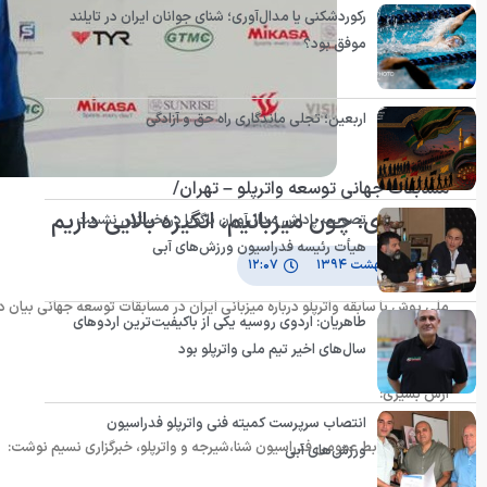
رکوردشکنی یا مدال‌آوری؛ شنای جوانان ایران در تایلند
موفق بود؟
اربعین؛ تجلی ماندگاری راه حق و آزادگی
مسابقات جهانی توسعه واترپلو – تهران/
میرمهدی: چون میزبانیم، انگیزه بالایی داریم
تصویب پاداش مدال‌آوران ناگویا درنخستین نشست
هیأت رئیسه فدراسیون ورزش‌های آبی
۵ اردیبهشت ۱۳۹۴
۱۲:۰۷
ملی پوش با سابقه واترپلو درباره میزبانی ایران در مسابقات توسعه جهانی بیان د
طاهریان: اردوی روسیه یکی از باکیفیت‌ترین اردوهای
سال‌های اخیر تیم ملی واترپلو بود
بالاست.
آرش بشیری:
انتصاب سرپرست کمیته فنی واترپلو فدراسیون
به گزارش روابط عمومی فدراسیون شنا،شیرجه و واترپلو، خبرگزاری نسیم نوشت:
ورزش‌های آبی