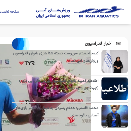
صفحه نخست
اخبار فدراسیون
کیمیا احمدی سرپرست کمیته شنا هنری بانوان فدراسیون
ورزش‌های آبی شد
اطلاعیه کمیته بانوان فدراسیون ورزش‌های آبی درباره
رکوردگیری ویژه داوطلبان کنکور
محمد قاسمی: هدفم رسیدن به فینال ۴۰۰ متر بازی‌های
آسیایی ناگویاست