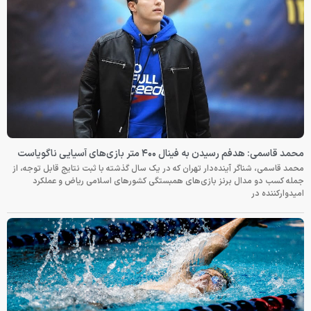
محمد قاسمی: هدفم رسیدن به فینال ۴۰۰ متر بازی‌های آسیایی ناگویاست
محمد قاسمی، شناگر آینده‌دار تهران که در یک سال گذشته با ثبت نتایج قابل توجه، از
جمله کسب دو مدال برنز بازی‌های همبستگی کشورهای اسلامی ریاض و عملکرد
امیدوارکننده در