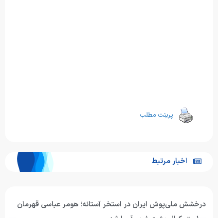
 مطلب
بط
ایران در استخر آستانه؛ هومر عباسی قهرمان
حضور هومر عب