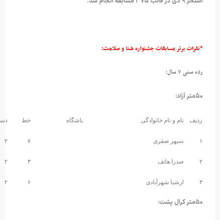
ات جشنواره شنا و سلامت:
خانوادگی
باشگاه
خط
دسته
رکورد
ری
۷
۲
۴۵.۲۸
ف
۳
۲
۴۷.۸۴
آبادی
۶
۲
۴۸.۶۹