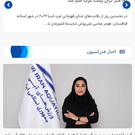
هومر عباسی شناگر
آسیا (AOSI West Asian Swimming Championships) وارد شهر…
در نخستین روز از رقابت‌های شنای قهرمانی غرب آسیا ۲۰۲۶ در شهر آستانه
اسی ملی‌پوش شایسته کشورمان با…
اسیون