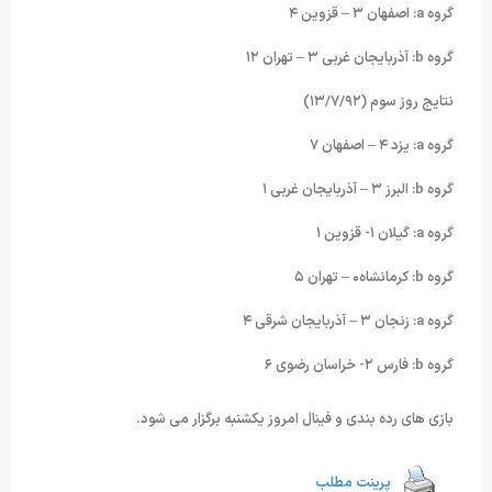
گروه a: اصفهان ٣ – قزوین ۴
گروه b: آذربایجان غربی ٣ – تهران ١٢
نتایج روز سوم (١٣/٧/٩٢)
گروه a: یزد ۴ – اصفهان ٧
گروه b: البرز ٣ – آذربایجان غربی ١
گروه a: گیلان ١- قزوین ١
گروه b: کرمانشاه۰ – تهران ۵
گروه a: زنجان ٣ – آذربایجان شرقی ۴
گروه b: فارس ٢- خراسان رضوی ۶
بازی های رده بندی و فینال امروز یکشنبه برگزار می شود.
پرینت مطلب