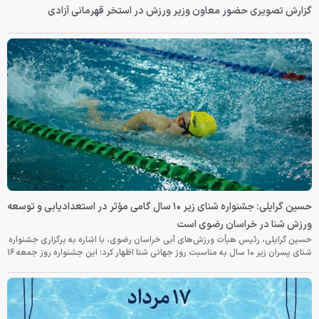
گزارش تصویری حضور معاون وزیر ورزش در استخر قهرمانی آزادی
حسین گرایلی: جشنواره شنای زیر ۱۰ سال گامی مؤثر در استعدادیابی و توسعه
ورزش شنا در خراسان رضوی است
حسین گرایلی، رئیس هیأت ورزش‌های آبی خراسان رضوی، با اشاره به برگزاری جشنواره
شنای پسران زیر ۱۰ سال به مناسبت روز جهانی شنا اظهار کرد: این جشنواره روز جمعه‌ ۱۶