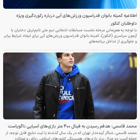
اطلاعیه کمیته بانوان فدراسیون ورزش‌های آبی درباره رکوردگیری ویژه
داوطلبان کنکور
با توجه به هم‌زمانی مرحله نخست مسابقات انتخابی تیم ملی تایم‌تریل دختران با
آزمون سراسری (کنکور)، کمیته بانوان فدراسیون ورزش‌های آبی برای ایجاد شرایط برابر
و جلوگیری از تداخل برنامه‌های
محمد قاسمی: هدفم رسیدن به فینال ۴۰۰ متر بازی‌های آسیایی ناگویاست
محمد قاسمی، شناگر آینده‌دار تهران که در یک سال گذشته با ثبت نتایج قابل توجه، از
جمله کسب دو مدال برنز بازی‌های همبستگی کشورهای اسلامی ریاض و عملکرد