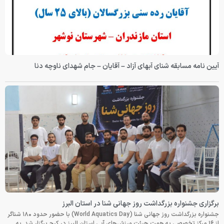
آیین نامه مسابقه شنای آبهای آزاد – آقایان – جام شهدای ناوچه دنا
برگزاری جشنواره بزرگداشت روز جهانی شنا در استان البرز
جشنواره بزرگداشت روز جهانی شنا (World Aquatics Day) با حضور حدود ۱۸۰ شناگر
از ۱۶ مرکز تخصصی به همت هیئت ورزش‌های آبی استان البرز در کرج برگزار شد. به