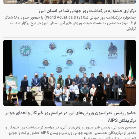
برگزاری جشنواره بزرگداشت روز جهانی شنا در استان البرز
جشنواره بزرگداشت روز جهانی شنا (World Aquatics Day) با حضور حدود ۱۸۰ شناگر
از ۱۶ مرکز تخصصی به همت هیئت ورزش‌های آبی استان البرز در کرج برگزار شد. به
گزارش
حضور رئیس فدراسیون ورزش‌های آبی در مراسم روز خبرنگار و اهدای جوایز
برگزیدگان AIPS
محسن رضوانی، رئیس فدراسیون ورزش‌های آبی، در مراسم گرامیداشت روز خبرنگار و
تقدیر از برگزیدگان هشتمین جایزه جهانی ورزشی‌نویسان AIPS حضور یافت و جوایز
تعدادی از برگزیدگان این رویداد را