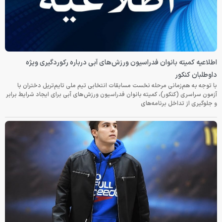
اطلاعیه کمیته بانوان فدراسیون ورزش‌های آبی درباره رکوردگیری ویژه
داوطلبان کنکور
با توجه به هم‌زمانی مرحله نخست مسابقات انتخابی تیم ملی تایم‌تریل دختران با
آزمون سراسری (کنکور)، کمیته بانوان فدراسیون ورزش‌های آبی برای ایجاد شرایط برابر
و جلوگیری از تداخل برنامه‌های