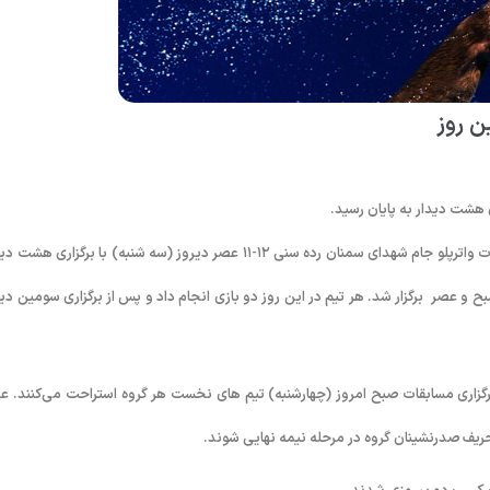
ن روز
 هشت دیدار به پایان رسید.
به گزارش روابط عمومی فدراسیون شنا، شیرجه و واترپلو؛ نخستین روز از مسابقات واترپلو جام شهدای سمنان رده سنی ۱۲-۱۱ عصر دیروز (سه شنبه) با برگزاری
 آغاز شد. مسابقات دیروز صبح و عصر برگزار شد. هر تیم در این روز دو بازی انجام داد و پس از برگزاری سومین دی
قالب دو گروه A و B قرار گرفته اند. پس از برگزاری مسابقات صبح امروز (چهارشنبه) تیم های نخست هر گروه استراحت می‌کنند.
حریف صدرنشینان گروه در مرحله نیمه نهایی شوند.