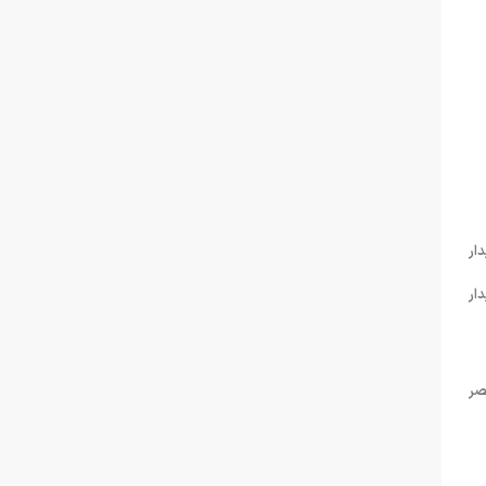
 هشت دیدار
دار
 عصر