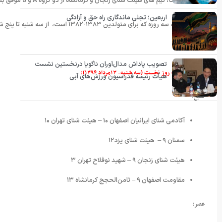
در روز نخست، تیم های هیئت شنای زنجان و کرمانشاه از دو گروه A و B موفق به کسب دو پیروزی شدند.
اربعین؛ تجلی ماندگاری راه حق و آزادگی
این مسابقات سه روزه که برای متولدین ۱۳۸۳-۱۳۸۲ است، از سه شنبه تا پنج شنبه(۱۳ تا ۱۵ مرداد ۱۳۹۴) به میزبانی استان سمنان و در استخر ۲۲ بهمن برگزار می‌شود.
تصویب پاداش مدال‌آوران ناگویا درنخستین نشست
نتایج مسابقات روز نخست (سه شنبه- ۱۳مرداد ۱۳۹۴):
هیأت رئیسه فدراسیون ورزش‌های آبی
صبح:
آکادمی شنای ایرانیان اصفهان ۱۰ – هیئت شنای تهران ۱۰
سمنان ۹ – هیئت شنای یزد۱۲
هیئت شنای زنجان ۹ – شهید نوفلاح تهران ۳
مقاومت اصفهان ۹ – ثامن‌الحجج کرمانشاه ۱۳
عصر: