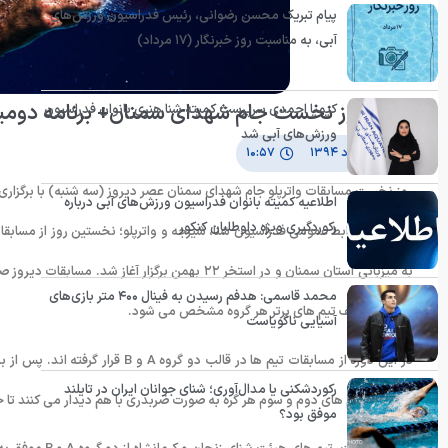
پیام تبریک محسن رضوانی، رئیس فدراسیون ورزش‌های
آبی، به مناسبت روز خبرنگار (۱۷ مرداد)
نتایج روز نخست جام شهدای سمنان+ برنامه دومی
کیمیا احمدی سرپرست کمیته شنا هنری بانوان فدراسیون
ورزش‌های آبی شد
۱۴ مرداد ۱۳۹۴
۱۰:۵۷
روز نخست مسابقات واترپلو جام شهدای سمنان عصر دیروز (سه شنبه) با برگزاری
اطلاعیه کمیته بانوان فدراسیون ورزش‌های آبی درباره
رکوردگیری ویژه داوطلبان کنکور
به میزبانی استان سمنان و در استخر ۲۲ بهمن برگزار
محمد قاسمی: هدفم رسیدن به فینال ۴۰۰ متر بازی‌های
(امروز) تکلیف تیم های برتر هر گروه مشخص می شود.
آسیایی ناگویاست
در این دوره از مسابقات تیم ها در 
رکوردشکنی یا مدال‌آوری؛ شنای جوانان ایران در تایلند
امروز نیز تیم های دوم و سوم هر گره به صورت ضربدری با هم دیدار می کنند تا 
موفق بود؟