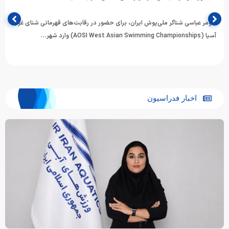
هومر عباسی شناگر ملی‌پوش ایران، برای حضور در رقابت‌های قهرمانی شنای غرب
آسیا (AOSI West Asian Swimming Championships) وارد شهر…
اخبار فدراسیون