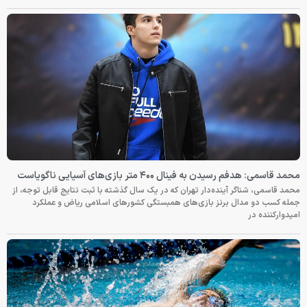
محمد قاسمی: هدفم رسیدن به فینال ۴۰۰ متر بازی‌های آسیایی ناگویاست
محمد قاسمی، شناگر آینده‌دار تهران که در یک سال گذشته با ثبت نتایج قابل توجه، از
جمله کسب دو مدال برنز بازی‌های همبستگی کشورهای اسلامی ریاض و عملکرد
امیدوارکننده در