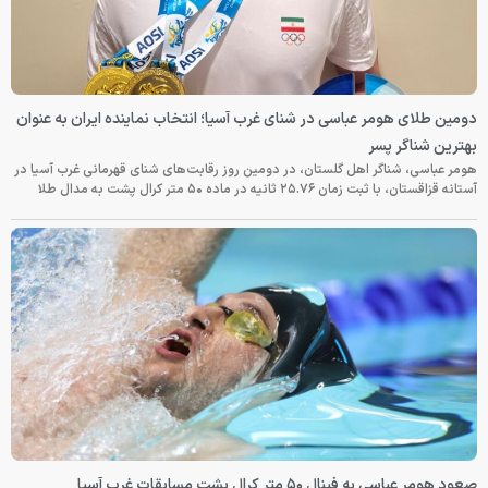
دومین طلای هومر عباسی در شنای غرب آسیا؛ انتخاب نماینده ایران به عنوان
بهترین شناگر پسر
هومر عباسی، شناگر اهل گلستان، در دومین روز رقابت‌های شنای قهرمانی غرب آسیا در
آستانه قزاقستان، با ثبت زمان ۲۵.۷۶ ثانیه در ماده ۵۰ متر کرال پشت به مدال طلا
صعود هومر عباسی به فینال ۵۰ متر کرال پشت مسابقات غرب آسیا