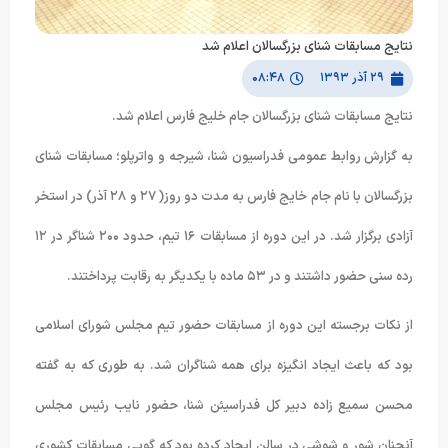
نتایج مسابقات شنای بزرگسالان اعلام شد
۲۹ آذر ۱۳۹۳
۰۸:۴۸
نتایج مسابقات شنای بزرگسالان جام خلیج فارس اعلام شد.
به گزارش روابط عمومی فدراسیون شنا، شیرجه و واترپلو؛ مسابقات شنای
بزرگسالان با نام جام خایج فارس به مدت دو روز( ۲۷ و ۲۸ آذر) در استخر
آزادی برگزار شد. در این دوره از مسابقات ۱۶ تیم، حدود ۲۰۰ شناگر در ۱۲
رده سنی حضور داشتند و در ۵۳ ماده با یکدیگر به رقابت پرداختند.
از نکات برجسته این دوره از مسابقات حضور تیم مجلس شورای اسلامی
بود که باعث ایجاد انگیزه برای همه شناگران شد. به طوری که به گفته
محسن سمیع زاده دبیر کل فدراسیئن شنا، حضور نایب رئیس مجلس
آنچنان شور و شوشی در سالن ایجاد کرده بود که گویی مسابقات کشوری