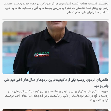
نخستین نشست هیأت رئیسه فدراسیون ورزش‌های آبی در دوره جدید ریاست محسن
رضوانی برگزار شد؛ نشستی که علاوه بر بررسی برنامه‌های فنی و عملکرد ماه‌های اخیر،
پاداش مدال‌آوران بازی‌های آسیایی
طاهریان: اردوی روسیه یکی از باکیفیت‌ترین اردوهای سال‌های اخیر تیم ملی
واترپلو بود
سرپرست تیم ملی واترپلوی ایران، اردوی آماده‌سازی این تیم در کمپ تیم‌های ملی
روسیه واقع در شهر پودولسک را یکی از باکیفیت‌ترین اردوهای سال‌های اخیر توصیف
کرد و گفت روند