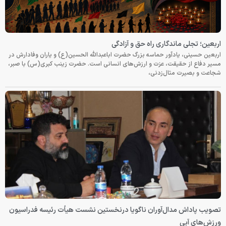
اربعین؛ تجلی ماندگاری راه حق و آزادگی
اربعین حسینی، یادآور حماسه بزرگ حضرت اباعبدالله الحسین(ع) و یاران وفادارش در
مسیر دفاع از حقیقت، عزت و ارزش‌های انسانی است. حضرت زینب کبری(س) با صبر،
شجاعت و بصیرت مثال‌زدنی،
تصویب پاداش مدال‌آوران ناگویا درنخستین نشست هیأت رئیسه فدراسیون
ورزش‌های آبی