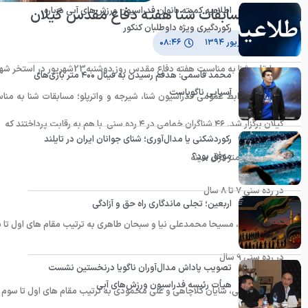
اطلاعیه کمیته بانوان فدراسیون ورزش‌های آبی درباره
نتایج مسابقات شنا هفته دفاع مقدس گیلان
رکوردگیری ویژه داوطلبان کنکور
۲۸ شهریور ۱۳۹۴
۰۸:۴۶
مسابقات شنا به مناسبت هفته دفاع مقدس روز دوشنبه23شهریور در استخر شهرداری خمام استان گیلان برگزار شد.
محمد قاسمی: هدفم رسیدن به فینال ۴۰۰ متر بازی‌های
آسیایی ناگویاست
گیلان برگزار شد. ۴۶ شناگران خمامی در ۴ رده سنی با هم به رقابت پرداختند که نتایج زیر بدست آمد.
رکوردشکنی یا مدال‌آوری؛ شنای جوانان ایران در تایلند
موفق بود؟
در رشته ۲۵ متر کرال سینه
در رده سنی ۷ تا ۸ سال
اربعین؛ تجلی ماندگاری راه حق و آزادگی
سپهر صادقی،‌ مسیحا محمدعلی نیا و سبحان طاهری به ترتیب مقام های اول تا 
در رده سنی ۹ سال
تصویب پاداش مدال‌آوران ناگویا درنخستین نشست
هیأت رئیسه فدراسیون ورزش‌های آبی
امیررضا طاعتی،‌ شایان کلاچاهی و علی محمودی به ترتیب مقام های اول تا سوم