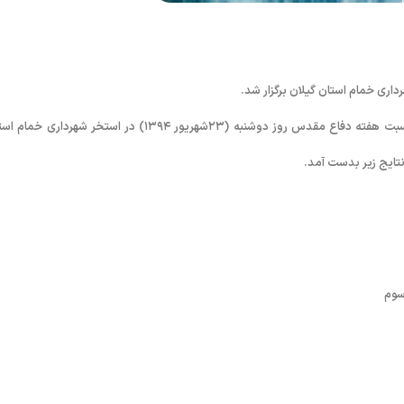
به گزارش روابط عمومی فدراسیون شنا، شیرجه و واترپلو؛ مسابقات شنا به مناسبت هفته دفاع مقدس روز دوشنبه (۲۳شهریور ۱۳۹۴) در استخر شهردار
سوم