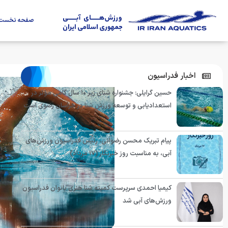
صفحه نخست
اخبار فدراسیون
حسین گرایلی: جشنواره شنای زیر ۱۰ سال گامی مؤثر در
استعدادیابی و توسعه ورزش شنا در خراسان رضوی است
پیام تبریک محسن رضوانی، رئیس فدراسیون ورزش‌های
آبی، به مناسبت روز خبرنگار (۱۷ مرداد)
کیمیا احمدی سرپرست کمیته شنا هنری بانوان فدراسیون
ورزش‌های آبی شد