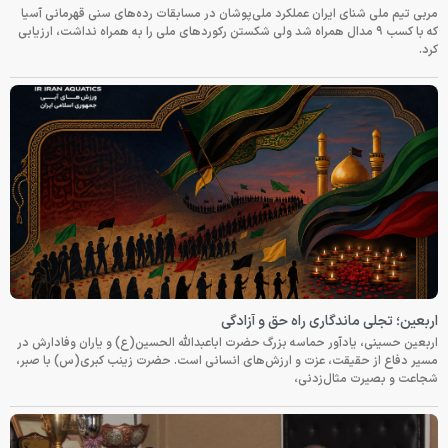
مربی تیم ملی شنای ایران عملکرد ملی‌پوشان در مسابقات رده‌های سنی قهرمانی آسیا
که با کسب ۹ مدال همراه شد ولی شکستن رکوردهای ملی را به همراه نداشت، ارزیابی
کرد.
اربعین؛ تجلی ماندگاری راه حق و آزادگی
اربعین حسینی، یادآور حماسه بزرگ حضرت اباعبدالله الحسین(ع) و یاران وفادارش در
مسیر دفاع از حقیقت، عزت و ارزش‌های انسانی است. حضرت زینب کبری(س) با صبر،
شجاعت و بصیرت مثال‌زدنی،