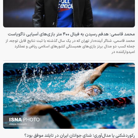
محمد قاسمی: هدفم رسیدن به فینال ۴۰۰ متر بازی‌های آسیایی ناگویاست
محمد قاسمی، شناگر آینده‌دار تهران که در یک سال گذشته با ثبت نتایج قابل توجه، از
جمله کسب دو مدال برنز بازی‌های همبستگی کشورهای اسلامی ریاض و عملکرد
امیدوارکننده در
رکوردشکنی یا مدال‌آوری؛ شنای جوانان ایران در تایلند موفق بود؟