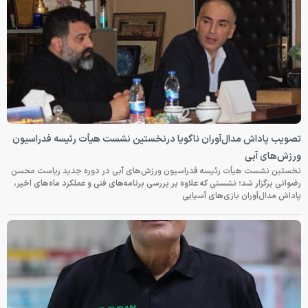
تصویب پاداش مدال‌آوران ناگویا درنخستین نشست هیأت رئیسه فدراسیون
ورزش‌های آبی
نخستین نشست هیأت رئیسه فدراسیون ورزش‌های آبی در دوره جدید ریاست محسن
رضوانی برگزار شد؛ نشستی که علاوه بر بررسی برنامه‌های فنی و عملکرد ماه‌های اخیر،
پاداش مدال‌آوران بازی‌های آسیایی