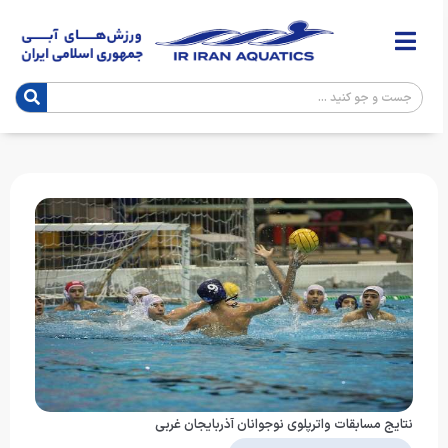
نتایج مسابقات واترپلوی نوجوانان آذربایجان غربی