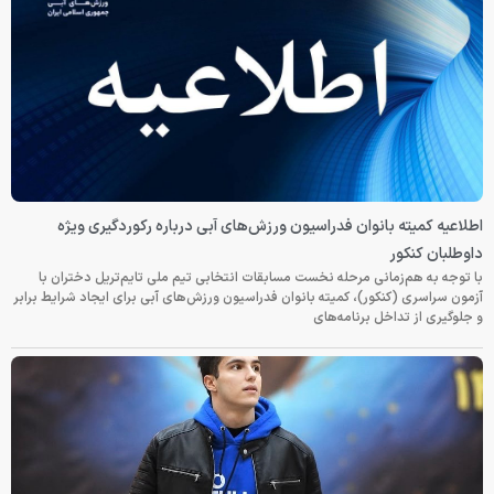
اطلاعیه کمیته بانوان فدراسیون ورزش‌های آبی درباره رکوردگیری ویژه
داوطلبان کنکور
با توجه به هم‌زمانی مرحله نخست مسابقات انتخابی تیم ملی تایم‌تریل دختران با
آزمون سراسری (کنکور)، کمیته بانوان فدراسیون ورزش‌های آبی برای ایجاد شرایط برابر
و جلوگیری از تداخل برنامه‌های