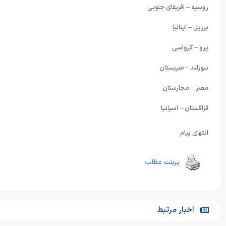
روسیه – افریقای جنوبی
برزیل – ایتالیا
پرو – کرواسی
نیوزلند – صربستان
مصر – مجارستان
قزاقستان – اسپانیا
انتهای پیام
پرینت مطلب
اخبار مرتبط