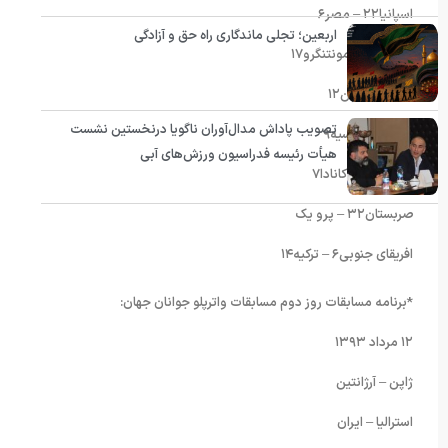
اسپانیا٢٢ – مصر۶
اربعین؛ تجلی ماندگاری راه حق و آزادگی
آرژانتین۳ – مونتنگرو۱۷
ایران٣ – ژاپن١٢
تصویب پاداش مدال‌آوران ناگویا درنخستین نشست
ایتالیا٧ – روسیه٩
هیأت رئیسه فدراسیون ورزش‌های آبی
کرواسی١٢ – کانادا٧
صربستان٣٢ – پرو یک
افریقای جنوبی۶ – ترکیه١۴
*برنامه مسابقات روز دوم مسابقات واترپلو جوانان جهان:
۱۲ مرداد ۱۳۹۳
ژاپن – آرژانتین
استرالیا – ایران