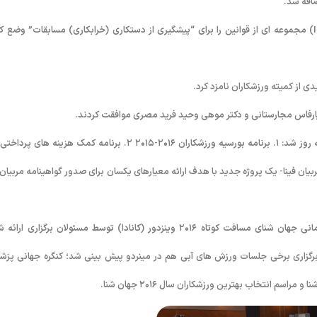
کمیته اخلاق فینا بر اساس بیانیه جدید کمیته بین المللی المپیک (IOC) مجموعه ای از قوانین را برای “پیشگیری از دستکاری (خرابکاری) مسابقات” وضع 
ی از کمیته ورزشکاران نامزد کرد.
اولویت های فینا در چهار بخش مهم مربوط به برنامه های توسعه ای به روز شد: ۱. برنامه بورسیه ورزشکاران ۲۰۱۶-۲۰۱۵ ۲. برنامه کمک هزینه های
اکار (سنگال) ۴. برنامه صدور گواهی مربیان فینا- یک پروژه جدید با هدف ارائه معیارهای یکسان برای صدور گواهینامه مربیا
توضیحات تفصیلی از شرایط آماده سازی پیش از شروع مسابقات قهرمانی جهان شنای مسافت کوتاه ۲۰۱۶ وینزدور (کانادا) توسط مسئولان برگزاری ا
تا ۱۱ دسامبر (۱۶ تا ۲۱ آذر ۱۳۹۵) خواهد بود. برگزاری برخی جلسات ورزش های آبی هم در مینردو پیش بینی شد؛ کنگره جهانی پ
م انتخاب بهترین ورزشکاران سال ۲۰۱۶ جهان شنا.