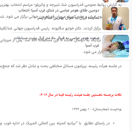
دومین طلای هومر عباسی در شنای غرب آسیا؛ انتخاب
رئیس فدراسیون ایران و عضو کمیته مربیان فدراسیون جهانی برگزار می شود. 
نماینده ایران به عنوان بهترین شناگر پسر
صعود هومر عباسی به فینال ۵۰ متر کرال پشت مسابقات
غرب آسیا
مجارستان برگزار می شود.
در جلسه هیأت رئیسه، پیرامون مسائل مختلفی بحث و تبادل نظر شد که جمع‌بن
نکات برجسته نخستین جلسه هیئت رئیسه فینا در سال ۲۰۱۶:
بوداپست (مجارستان)- ۱۰ بهمن ۱۳۹۴
در راستای تطابق با “بیانیه کمیته بین المللی المپیک در اداره خوب و