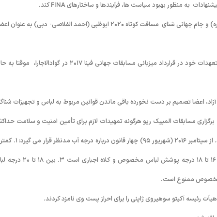
ادات به منظور بهبود سیاست ها، فرآیندها و ساختارهای FINA کند.
دو نفر در ارتباط با مسابقات جهانی فینا ۲۰۱۹ گوانگجو (کی هیونگ لی- کره) و جام جهانی شنای مسافت کوتاه ۲۰۲۰ ابوظبی (احمد الفلاصی- دبی) به عن
بر اساس قانون C 12.1.1، فدراسیون شنای مکزیک به دلیل عدم اجرای تعهدات خود در قرارداد میزبانی مسابقات جهانی فینا ۲۰۱۷ در گوادالاجارا،
آزاد، اعضا تصمیم بر دست نخورده باقی ماندن قوانین مربوط به لباس و تجهیزات شناگر
 ۲۰۱۶ گرفتند. فینا به همراه کمیته برگزاری مسابقات المپیک ریو هرگونه تمهیدات لازم برای تأمین امنیت و سلامت حداک
شناگران زن و مرد ۱۰ کیلومتر آب های آزد المپیک ۲۰۱۶ را درنظر می گیرند. از سپتامبر ۲۰۱۶ (شهریور ۹۵) چهار
درجه ممکن برای آب باید همان ۱۶ درجه باقی بماند ۲. در دمای بین ۱۶ تا ۱۸ درجه پوشش لباس مخصوص و کلاه اجب
أت رئیسه آکیتو سوهیروی ژاپنی را برای احراز پست وی نامزد کردند.