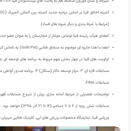
شیرجه و شنای موزون متخلط هم به رقابت های پیشکسوتان فینا ۲۰۱۷ اضافه شد.
(مرتبط با شرط بندی و دیگر شیوه های فساد)
اعضای هیأت رئیسه فینا توماس مولنار از مجارستان را به عنوان عضو جدید
اعضا با اهدا جایزه ای موصوم به سنجاق طلایی (Gold Pin) به تاماس گیارفاس مجارستانی و دکتر موهی وحید فرید مصری موافقت کردند.
مسابقات قاره ای ۳. مرکز توسعه د
مسابقات FINA.
مسابقات شش روزه از ۶ 
ورزشی فینا، نمایشگاه محصولات ورزش های آبی، کلینیک طلایی مربیان شنا و مراس