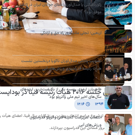
رکوردشکنی یا مدال‌آوری؛ شنای جوانان ایران در تایلند
موفق بود؟
اربعین؛ تجلی ماندگاری راه حق و آزادگی
تصویب پاداش مدال‌آوران ناگویا درنخستین نشست
هیأت رئیسه فدراسیون ورزش‌های آبی
طاهریان: اردوی روسیه یکی از باکیفیت‌ترین اردوهای
نخستین جلسه ۲۰۱۶ هیأت رئیسه فینا در بوداپست برگزار شد
سال‌های اخیر تیم ملی واترپلو بود
۱۱ بهمن ۱۳۹۴
۱۲:۱۶
انتصاب سرپرست کمیته فنی واترپلو فدراسیون
ورزش‌های آبی
آمدند تا به مرور مسائل این فدراسیون بپردازند.