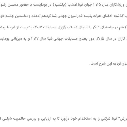
به گزارش روابط عمومی فدراسیون شنا، شیرجه و واترپلو؛ مراسم انتخاب بهترین ورزشکاران سال ۲۰۱۵ جهان فینا امشب (یکشنبه) در بوداپست با حضور محسن 
شب گذشته اعضای هیأت رئیسه فدراسیون جهانی شنا گردهم آمدند و نخستین جلسه خود 
در سال ۲۰۱۶ برگزار کردند. دکتر خولیو مگلیونه رئیس فدراسیون جهانی شنا (فینا) هم در جلسه ای دیگر با اعضای کمیته برگزاری مسابقات ۲۰۱۷ بوداپس
کار در فاصله نزدیک به دوسال مانده تا این مسابقات آگاه شد. پس از میزبانی کازان در سال ۲۰۱۵، دور بعدی مسابقات جهانی فینا سال ۲۰۱۷ و 
دی آن به این شرح است.
رزش” فینا شرکتی را به استخدام خود درآورد تا به ارزیابی و بررسی حاکمیت شرکتی ا