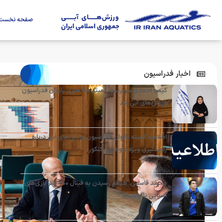
صفحه نخست
اخبار فدراسیون
کیمیا احمدی سرپرست کمیته شنا هنری بانوان فدراسیون
ورزش‌های آبی شد
اطلاعیه کمیته بانوان فدراسیون ورزش‌های آبی درباره
رکوردگیری ویژه داوطلبان کنکور
محمد قاسمی: هدفم رسیدن به فینال ۴۰۰ متر بازی‌های
آسیایی ناگویاست