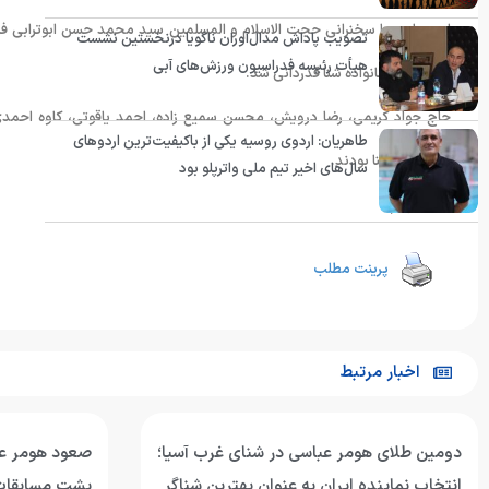
این جلسه با سخنرانی حجت الاسلام و المسلمین سید محمد حسن ابوترابی فرد
تصویب پاداش مدال‌آوران ناگویا درنخستین نشست
هیأت رئیسه فدراسیون ورزش‌های آبی
پیشکسوت خانواده شنا قدردانی شد.
حاج جواد کریمی، رضا درویش، محسن سمیع زاده، احمد یاقوتی، کاوه احمدی
طاهریان: اردوی روسیه یکی از باکیفیت‌ترین اردوهای
فدراسیون شنا بودند.
سال‌های اخیر تیم ملی واترپلو بود
انتهای پیام
پرینت مطلب
اخبار مرتبط
دومین طلای هومر عباسی در شنای غرب آسیا؛
انتخاب نماینده ایران به عنوان بهترین شناگر
پشت مسابقات