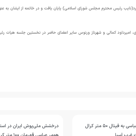
(نایب رئیس محترم مجلس شورای اسلامی) پایان یافت و در خاتمه از ایشان به عنو
، امیرداود کمالی و شهرناز ورنوس سایر اعضای حاضر در نخستین جلسه هیات رئی
صعود هومر عباسی به فینال ۵۰ متر کرال
درخشش ملی‌پوش ایران در استخ
 غرب آسیا
هومر عباسی قهر