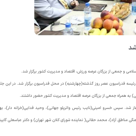
شد
می و جمعی از بزرگان عرصه ورزش، اقتصاد و مدیریت کشور برگزار شد.
رئیسه فدراسیون عصر روز گذشته(چهارشنبه) در محل فدراسیون برگزار شد. در این جل
 به همراه جمعی از بزرگان عرصه اقتصاد و مدیریت کشور حضور داشتند.
 شد. سپس خسرو امینی(نایب رئیس واترپلو جهانی)، وحید فدایی(خزانه دار)، بهر
گی مناطق آزاد)، محمد حقانی( نماینده شورای کلان شهر تهران) و دکتر عباسعلی گایین