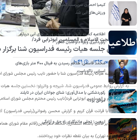
کیمیا احمدی سرپرست کمیته شنا هنری بانوان فدراسیون
ورزش‌های آبی شد
اطلاعیه کمیته بانوان فدراسیون ورزش‌های آبی درباره
با حضور حجت الاسلام و المسلمین ابوترابی فرد/
رکوردگیری ویژه داوطلبان کنکور
نخستین جلسه هیات رئیسه فدراسیون شنا برگزار 
۱۳ شهریور ۱۳۹۳
۱۰:۴۹
محمد قاسمی: هدفم رسیدن به فینال ۴۰۰ متر بازی‌های
آسیایی ناگویاست
نخستین جلسه هیات رئیسه فدراسیون شنا با حضور نایب رئیس مجلس شورای اسلا
به گزارش روابط عمومی فدراسیون شنا، شیرجه و واترپلو؛ نخستین جلسه هیات 
رکوردشکنی یا مدال‌آوری؛ شنای جوانان ایران در تایلند
حجت الاسلام و المسلمین ابوترابی فرد(نایب رئیس محترم مجلس شورای اسلامی)
موفق بود؟
این نشست با قرائت قرآن کریم و گزارش محسن رضوانی(رئیس فدراسیون) آغاز
اربعین؛ تجلی ماندگاری راه حق و آزادگی
افشارزاده(مدیر عامل باشگاه استقلال)، محمد معزالدین(قائم مقام شورای هماهن
استاد دانشگاه تهران) به بیان نقطه نظرات خود پرداختند.