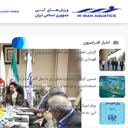
صفحه نخست
اخبار فدراسیون
گزارش تصویری حضور معاون وزیر ورزش در استخر
قهرمانی آزادی
حسین گرایلی: جشنواره شنای زیر ۱۰ سال گامی مؤثر در
استعدادیابی و توسعه ورزش شنا در خراسان رضوی است
پیام تبریک محسن رضوانی، رئیس فدراسیون ورزش‌های
آبی، به مناسبت روز خبرنگار (۱۷ مرداد)