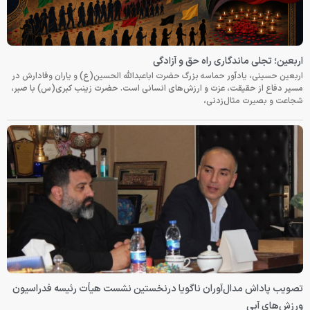
اربعین؛ تجلی ماندگاری راه حق و آزادگی
اربعین حسینی، یادآور حماسه بزرگ حضرت اباعبدالله الحسین(ع) و یاران وفادارش در
مسیر دفاع از حقیقت، عزت و ارزش‌های انسانی است. حضرت زینب کبری(س) با صبر،
شجاعت و بصیرت مثال‌زدنی،
تصویب پاداش مدال‌آوران ناگویا درنخستین نشست هیأت رئیسه فدراسیون
ورزش‌های آبی