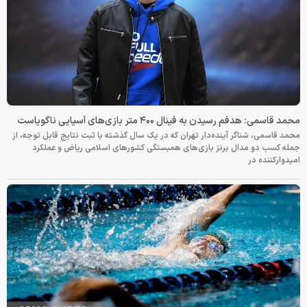
محمد قاسمی: هدفم رسیدن به فینال ۴۰۰ متر بازی‌های آسیایی ناگویاست
محمد قاسمی، شناگر آینده‌دار تهران که در یک سال گذشته با ثبت نتایج قابل توجه، از
جمله کسب دو مدال برنز بازی‌های همبستگی کشورهای اسلامی ریاض و عملکرد
امیدوارکننده در