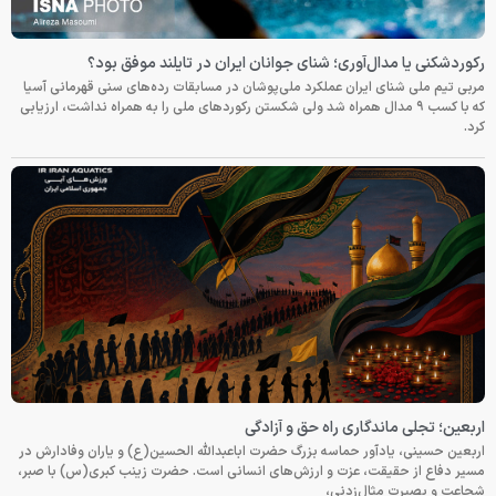
رکوردشکنی یا مدال‌آوری؛ شنای جوانان ایران در تایلند موفق بود؟
مربی تیم ملی شنای ایران عملکرد ملی‌پوشان در مسابقات رده‌های سنی قهرمانی آسیا
که با کسب ۹ مدال همراه شد ولی شکستن رکوردهای ملی را به همراه نداشت، ارزیابی
کرد.
اربعین؛ تجلی ماندگاری راه حق و آزادگی
اربعین حسینی، یادآور حماسه بزرگ حضرت اباعبدالله الحسین(ع) و یاران وفادارش در
مسیر دفاع از حقیقت، عزت و ارزش‌های انسانی است. حضرت زینب کبری(س) با صبر،
شجاعت و بصیرت مثال‌زدنی،