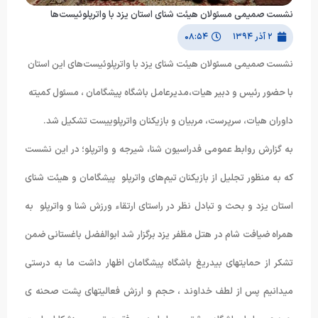
نشست صمیمی مسئولان هیئت شنای استان یزد با واترپلوئیست‌ها
۲ آذر ۱۳۹۴
۰۸:۵۴
نشست صمیمی مسئولان هیئت شنای یزد با واترپلوئیست‌های این استان
با حضور رئیس و دبیر هیات،مدیرعامل باشگاه پیشگامان ، مسئول کمیته
داوران هیات، سرپرست، مربیان و بازیکنان واترپلوییست تشکیل شد.
به گزارش روابط عمومی فدراسیون شنا، شیرجه و واترپلو؛ در این نشست
که به منظور تجلیل از بازیکنان تیم‌های واترپلو پیشگامان و هیئت شنای
استان یزد و بحث و تبادل نظر در راستای ارتقاء ورزش شنا و واترپلو به
همراه ضیافت شام در هتل مظفر یزد برگزار شد ابوالفضل باغستانی ضمن
تشکر از حمایتهای بیدریغ باشگاه پیشگامان اظهار داشت ما به درستی
میدانیم پس از لطف خداوند ، حجم و ارزش فعالیتهای پشت صحنه ی