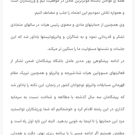
همه ی عوامل باشگاه موثرترین عامل در موفقیت تیم و ورزشکاران است
و همواره تلاش نمودیم این اعتماد را جلب و مضاعف کنیم.
وی همچنین از حمایتهای مادی و معنوی رئیس هیات در سالهای متمادی
تشکر و قدردانی نمود و به شناگران و واترپلوئیستها یادآور شد که این
جلسات و نشستها مسئولیت ما را سنگین تر میکند.
در ادامه پیشکوهی پور مدیر عامل باشگاه پیشگامان ضمن تشکر از
فعالیتهای مسوولین هیات شنا،شیرجه و واترپلو و همچنین تبریک مقام
قهرمانی مسابقات واترپلو نوجوانان کشور در زنجان، این نکته را یادآور شد
که پیشگامان سه سال گذشته با مطالعه و شناخت نسبت به سرمایه
گذاری در این رشته اقدام کرد و خوشحالیم که شما ورزشکاران توانستید
مزد این حمایتها را تا اینجا به خوبی بدهید. البته این تازه اول راه است و
مطمئن هستیم اگر ادامه مسیر را با برنامه ریزی بهتر، دقت و همدلی