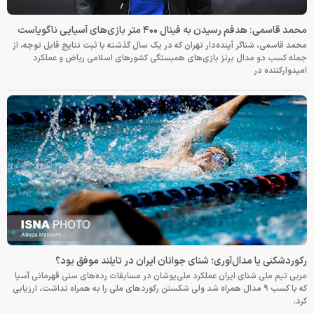
محمد قاسمی: هدفم رسیدن به فینال ۴۰۰ متر بازی‌های آسیایی ناگویاست
محمد قاسمی، شناگر آینده‌دار تهران که در یک سال گذشته با ثبت نتایج قابل توجه، از
جمله کسب دو مدال برنز بازی‌های همبستگی کشورهای اسلامی ریاض و عملکرد
امیدوارکننده در
رکوردشکنی یا مدال‌آوری؛ شنای جوانان ایران در تایلند موفق بود؟
مربی تیم ملی شنای ایران عملکرد ملی‌پوشان در مسابقات رده‌های سنی قهرمانی آسیا
که با کسب ۹ مدال همراه شد ولی شکستن رکوردهای ملی را به همراه نداشت، ارزیابی
کرد.