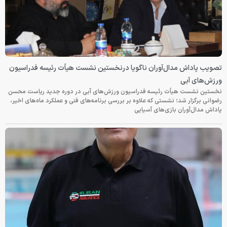
تصویب پاداش مدال‌آوران ناگویا درنخستین نشست هیأت رئیسه فدراسیون
ورزش‌های آبی
نخستین نشست هیأت رئیسه فدراسیون ورزش‌های آبی در دوره جدید ریاست محسن
رضوانی برگزار شد؛ نشستی که علاوه بر بررسی برنامه‌های فنی و عملکرد ماه‌های اخیر،
پاداش مدال‌آوران بازی‌های آسیایی