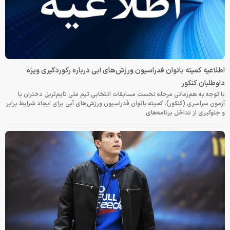
اطلاعیه کمیته بانوان فدراسیون ورزش‌های آبی درباره رکوردگیری ویژه
داوطلبان کنکور
با توجه به هم‌زمانی مرحله نخست مسابقات انتخابی تیم ملی تایم‌تریل دختران با
آزمون سراسری (کنکور)، کمیته بانوان فدراسیون ورزش‌های آبی برای ایجاد شرایط برابر
و جلوگیری از تداخل برنامه‌های