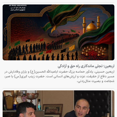
اربعین؛ تجلی ماندگاری راه حق و آزادگی
اربعین حسینی، یادآور حماسه بزرگ حضرت اباعبدالله الحسین(ع) و یاران وفادارش در
مسیر دفاع از حقیقت، عزت و ارزش‌های انسانی است. حضرت زینب کبری(س) با صبر،
شجاعت و بصیرت مثال‌زدنی،