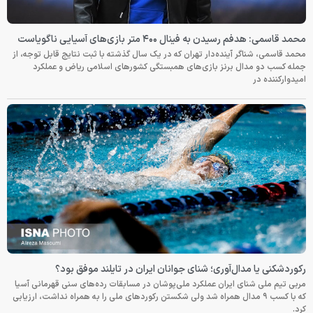
محمد قاسمی: هدفم رسیدن به فینال ۴۰۰ متر بازی‌های آسیایی ناگویاست
محمد قاسمی، شناگر آینده‌دار تهران که در یک سال گذشته با ثبت نتایج قابل توجه، از
جمله کسب دو مدال برنز بازی‌های همبستگی کشورهای اسلامی ریاض و عملکرد
امیدوارکننده در
رکوردشکنی یا مدال‌آوری؛ شنای جوانان ایران در تایلند موفق بود؟
مربی تیم ملی شنای ایران عملکرد ملی‌پوشان در مسابقات رده‌های سنی قهرمانی آسیا
که با کسب ۹ مدال همراه شد ولی شکستن رکوردهای ملی را به همراه نداشت، ارزیابی
کرد.