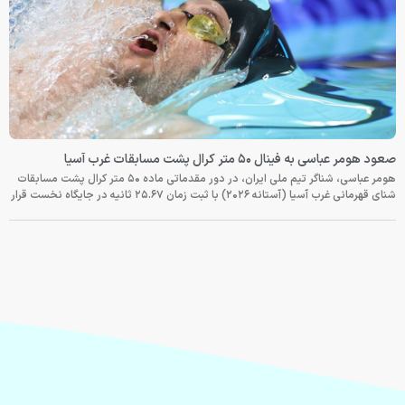
صعود هومر عباسی به فینال ۵۰ متر کرال پشت مسابقات غرب آسیا
هومر عباسی، شناگر تیم ملی ایران، در دور مقدماتی ماده ۵۰ متر کرال پشت مسابقات
شنای قهرمانی غرب آسیا (آستانه ۲۰۲۶) با ثبت زمان ۲۵.۶۷ ثانیه در جایگاه نخست قرار