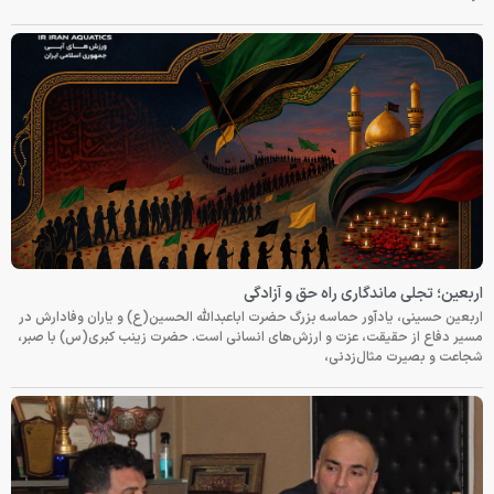
اربعین؛ تجلی ماندگاری راه حق و آزادگی
اربعین حسینی، یادآور حماسه بزرگ حضرت اباعبدالله الحسین(ع) و یاران وفادارش در
مسیر دفاع از حقیقت، عزت و ارزش‌های انسانی است. حضرت زینب کبری(س) با صبر،
شجاعت و بصیرت مثال‌زدنی،