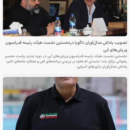
تصویب پاداش مدال‌آوران ناگویا درنخستین نشست هیأت رئیسه فدراسیون
ورزش‌های آبی
نخستین نشست هیأت رئیسه فدراسیون ورزش‌های آبی در دوره جدید ریاست محسن
رضوانی برگزار شد؛ نشستی که علاوه بر بررسی برنامه‌های فنی و عملکرد ماه‌های اخیر،
پاداش مدال‌آوران بازی‌های آسیایی