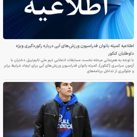
اطلاعیه کمیته بانوان فدراسیون ورزش‌های آبی درباره رکوردگیری ویژه
داوطلبان کنکور
با توجه به هم‌زمانی مرحله نخست مسابقات انتخابی تیم ملی تایم‌تریل دختران با
آزمون سراسری (کنکور)، کمیته بانوان فدراسیون ورزش‌های آبی برای ایجاد شرایط برابر
و جلوگیری از تداخل برنامه‌های