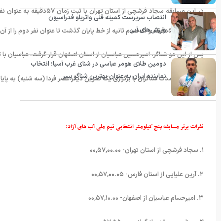
در این مسابقه سجاد فرشچی ا
انتصاب سرپرست کمیته فنی واترپلو فدراسیون
ورزش‌های آبی
اختلاف در ۵۷دقیقه و ۰۵صدم ثانیه از خط پایان گذشت تا عنوان نفر دوم را از آن خود کند.
پس از این دو شناگر، امیرحسین عباسیان از استان اصفهان قرار گرفت. عباسیان با ثبت زمان ۵۷دقیقه و ۵۵ثانیه در این مسابقه ا
دومین طلای هومر عباسی در شنای غرب آسیا؛ انتخاب
نماینده ایران به عنوان بهترین شناگر پسر
اردوی کوتاه مدت شناگران با برگزاری یک تمرین دیگر عصر فردا (سه شنبه) به پایا
نفرات برتر مسابقه پنج کیلومتر انتخابی تیم ملی آب های آزاد:
۱. سجاد فرشچی از استان تهران- ۰۰,۵۷,۰۰.۰۰
۲. آرین علیایی از استان فارس- ۰۰,۵۷,۰۰.۰۵
۳. امیرحسام عباسیان از اصفهان- ۰۰,۵۷,۱۰.۰۰