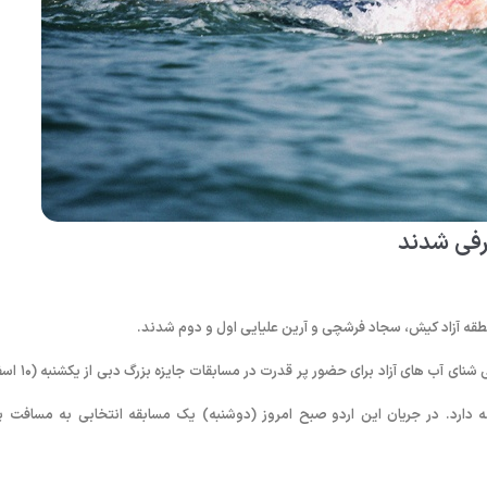
عرفی شدند
منطقه آزاد کیش، سجاد فرشچی و آرین علیایی اول و دوم شدند.
به گزارش روابط عمومی فدراسیون شنا، شیرجه و واترپلو؛ اردوی انتخابی تیم ملی شنای آب ها
نطقه آزاد کیش آغاز شد و تا روز سه‌شنبه (۱۲اسفند ۱۳۹۳) ادامه دارد. در جریان این اردو صبح امروز (دوشنبه) یک مسابقه انتخابی به مسافت