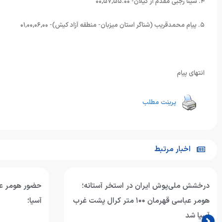
۴. سینا رجبی مقدم از گیلان- ۰۰,۵۷,۵۵.۰۰
۵. پیام محمدقریب (شناگر استان میزبان- منطقه آزاد کیش)- ۰۱,۰۰,۰۶,۰۰
انتهای پیام
پرینت مطلب
اخبار مرتبط
درخشش ملی‌پوش ایران در استخر آستانه؛
حضور هومر عب
هومر عباسی قهرمان ۱۰۰ متر کرال پشت غرب
آسیا؛
آسیا شد