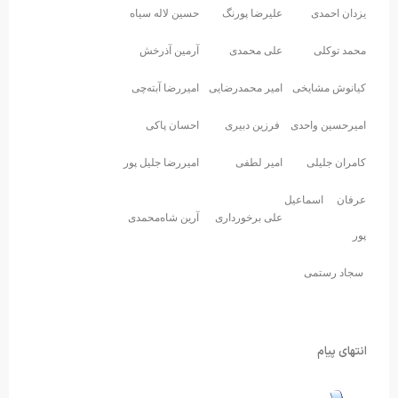
یزدان احمدی
علیرضا پورنگ
حسین لاله سیاه
محمد توکلی
علی محمدی
آرمین آذرخش
کیانوش مشایخی
امیر محمدرضایی
امیررضا آبته‌چی
امیرحسین واحدی
فرزین دبیری
احسان پاکی
کامران جلیلی
امیر لطفی
امیررضا جلیل پور
عرفان اسماعیل
علی برخورداری
آرین شاه‌محمدی
پور
سجاد رستمی
انتهای پیام