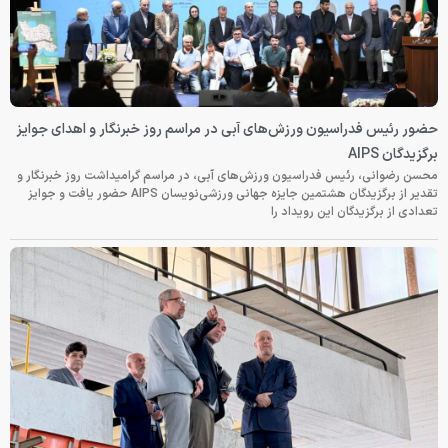
حضور رئیس فدراسیون ورزش‌های آبی در مراسم روز خبرنگار و اهدای جوایز
برگزیدگان AIPS
محسن رضوانی، رئیس فدراسیون ورزش‌های آبی، در مراسم گرامیداشت روز خبرنگار و
تقدیر از برگزیدگان هشتمین جایزه جهانی ورزشی‌نویسان AIPS حضور یافت و جوایز
تعدادی از برگزیدگان این رویداد را