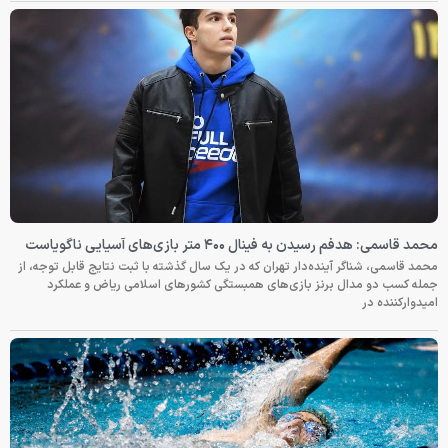
محمد قاسمی: هدفم رسیدن به فینال ۴۰۰ متر بازی‌های آسیایی ناگویاست
محمد قاسمی، شناگر آینده‌دار تهران که در یک سال گذشته با ثبت نتایج قابل توجه، از
جمله کسب دو مدال برنز بازی‌های همبستگی کشورهای اسلامی ریاض و عملکرد
امیدوارکننده در