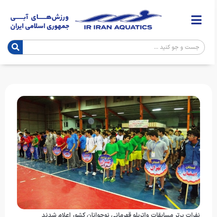
نفرات برتر مسابقات واترپلو قهرمانی نوجوانان کشور اعلام شدند