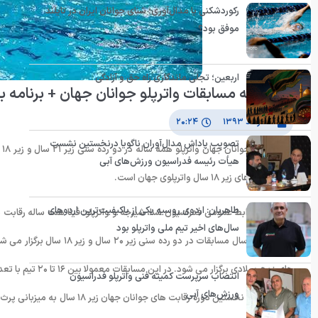
رکوردشکنی یا مدال‌آوری؛ شنای جوانان ایران در تایلند
موفق بود؟
اربعین؛ تجلی ماندگاری راه حق و آزادگی
نگاهی به مسابقات واترپلو جوانان جهان + برنامه با
۹ مرداد ۱۳۹۳
۲۰:۲۴
تصویب پاداش مدال‌آوران ناگویا درنخستین نشست
هیأت رئیسه فدراسیون ورزش‌های آبی
دوره رقابت های زیر ۱۸ سال واترپلوی جهان است.
طاهریان: اردوی روسیه یکی از باکیفیت‌ترین اردوهای
سال‌های اخیر تیم ملی واترپلو بود
های زوج میلادی برگزار می شود. در این مسابقات معمولا بین ۱۶ تا ۲۰ تیم با تعداد ورزشکار نزدیک به ۲۰۰ نفر حضور دارند.
انتصاب سرپرست کمیته فنی واترپلو فدراسیون
ورزش‌های آبی