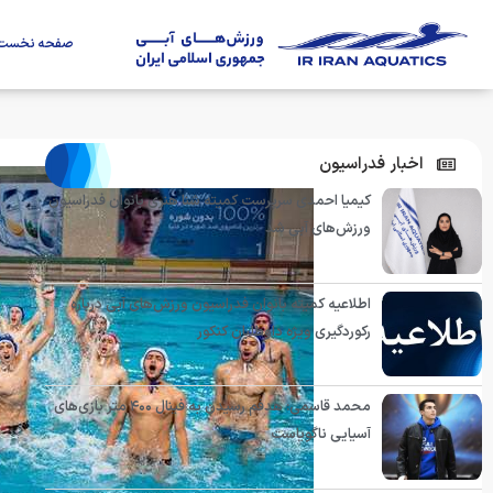
صفحه نخست
اخبار فدراسیون
کیمیا احمدی سرپرست کمیته شنا هنری بانوان فدراسیون
ورزش‌های آبی شد
اطلاعیه کمیته بانوان فدراسیون ورزش‌های آبی درباره
رکوردگیری ویژه داوطلبان کنکور
محمد قاسمی: هدفم رسیدن به فینال ۴۰۰ متر بازی‌های
آسیایی ناگویاست