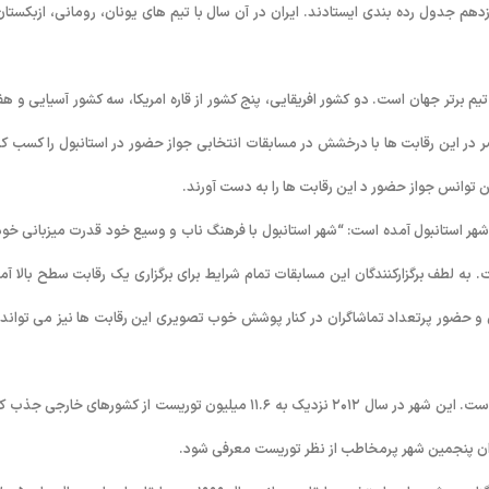
وازدهم جدول رده بندی ایستادند. ایران در آن سال با تیم های یونان، رومانی، ازبکستان
مسال در دومین دوره این مسابقات ترکیه از ۱۱ مرداد به مدت ۹ روز پذیرای ۲۰ تیم برتر جهان است. دو کشور افریقایی، پنج کشور از قاره امریکا، سه کشور آسیایی 
ر در این رقابت ها با درخشش در مسابقات انتخابی جواز حضور در استانبول را کسب کر
پن توانس جواز حضور د این رقابت ها را به دست آورند.
هر استانبول آمده است: “شهر استانبول با فرهنگ ناب و وسیع خود قدرت میزبانی خود 
ای شنا مسافت کوتاه جهانی در سال ۲۰۱۱ نشان داده است. به لطف برگزارکنندگان این مسابقات تمام شرایط برای برگزاری یک رقابت سطح بالا آ
و حضور پرتعداد تماشاگران در کنار پوشش خوب تصویری این رقابت ها نیز می تواند 
شهر استانبول بزرگترین شهر ترکیه و قلب اقتصادی، فرهنگی و تاریخی این کشور است. این شهر در سال ۲۰۱۲ نزدیک به ۱۱.۶ میلیون توریست از کشورهای خارجی
نوان پنجمین شهر پرمخاطب از نظر توریست معرفی شود.