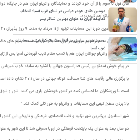
های اول تا سوم را از آن خود کردند و نمایندگان واترپلو ایران هم در جایگاه د
دومین طلای هومر عباسی در شنای غرب آسیا؛ انتخاب
ترینیداد و توباگو هم گروه بود.
نماینده ایران به عنوان بهترین شناگر پسر
ا
صعود هومر عباسی به فینال ۵۰ متر کرال پشت مسابقات
کشور اروپایی به همراه تیم میزبان در این مسابقات حاضر هستند. تیم های حاض
غرب آسیا
اند. تیم ملی واترپلو جوانان ایران هم با کسب مقام نایب قهرمانی آسیا پس از ژا
در پیام خوش آمدگویی رئیس فدراسیون جهانی با اشاره به سابقه خوب میزبانی ش
با برگزاری عالی رقابت ه
است تا ورزشکاران ما احساس کنند در کشور خودشان بازی می کنند. شور و شوق 
بالا بردن سطح کیفی این مسابقات و واترپلو به طور کلی کمک کند.”
دو سال بعد به عنوان یک پایتخت فرهنگی در اروپا معرفی شد تا این شهر به ع