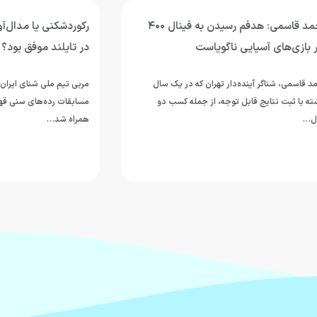
محمد قاسمی: هدفم رسیدن به فینال ۴۰۰
رکوردشکنی یا مدال‌آوری؛ شنای ج
آسیایی ناگویاست
در تایلند موفق بود؟
ر آینده‌دار تهران که در یک سال
مربی تیم ملی شنای ایران عملکرد ملی‌پ
یج قابل توجه، از جمله کسب دو
همراه شد…