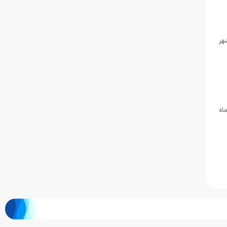
هر
ان به میزبانی شیراز آغاز شد و تا ٢١ بهمن ماه