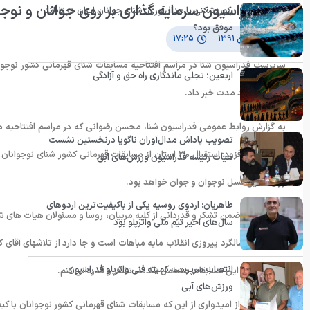
نگاه فدراسیون سرمایه گذاری بر روی جوانان و نوج
رکوردشکنی یا مدال‌آوری؛ شنای جوانان ایران در تایلند
موفق بود؟
۱۸ بهمن ۱۳۹۱
۱۷:۲۵
سرپرست فدراسیون شنا در مراسم افتتاحیه مسابقات شنای قهرمانی کشور نوجوانا
اربعین؛ تجلی ماندگاری راه حق و آزادگی
استراتژی بلند مدت خبر داد.
به گزارش روابط عمومی فدراسیون شنا، محسن رضوانی که در مراسم افتتاحیه 
تصویب پاداش مدال‌آوران ناگویا درنخستین نشست
این مطلب افزود: استقبال ٣۰ استان از مسابقات قهرمانی کش
هیأت رئیسه فدراسیون ورزش‌های آبی
روی همین نسل نوجوان و جوان خواهد بود.
طاهریان: اردوی روسیه یکی از باکیفیت‌ترین اردوهای
وی در ادامه ضمن تشکر و قدردانی از کلیه مربیان، روسا و مسئولان هیات های شرک
سال‌های اخیر تیم ملی واترپلو بود
و چهارمین سالگرد پیروزی انقلاب مایه مباهات است و جا دارد از تلاشهای آقای
انتصاب سرپرست کمیته فنی واترپلو فدراسیون
برای میزبانی این مسابقات متحمل شدند، تشکر و قدردانی کنم.
ورزش‌های آبی
رضوانی با ابراز امیدواری از این که مسابقات شنای قهرمانی کشور نوجوانان با 