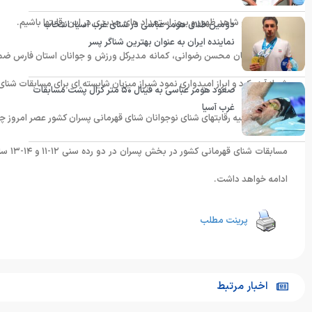
معرفی کند و شاهد ظهور و بروز استعداد های جدیدی در این رقابتها باشیم.
دومین طلای هومر عباسی در شنای غرب آسیا؛ انتخاب
نماینده ایران به عنوان بهترین شناگر پسر
پیش از سخنان محسن رضوانی، کمانه مدیرکل ورزش و جوانان استان فارس ضمن 
شیراز آرزو کرد و ابراز امیدواری نمود شیراز میزبان شایسته ای برای مسابقات شنا
صعود هومر عباسی به فینال ۵۰ متر کرال پشت مسابقات
غرب آسیا
مراسم افتتاحیه رقابتهای شنای نوجوانان شنای قهرمانی پسران کشور عصر امروز چهار
ادامه خواهد داشت.
پرینت مطلب
اخبار مرتبط