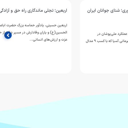
وانان ایران
اربعین؛ تجلی ماندگاری راه حق و آزادگی
اربعین حسینی، یادآور حماسه بزرگ حضرت اباعبدالله
الحسین(ع) و یاران وفادارش در مسیر دفاع از حقیقت،
وشان در
عزت و ارزش‌های انسانی…
مسابقات رده‌های سنی قهرمانی آسیا که با کسب ۹ مدال