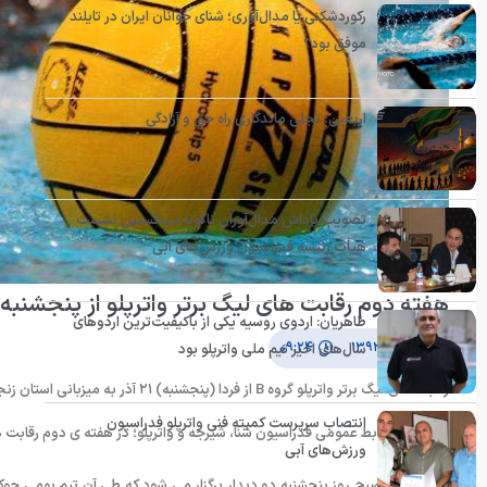
رکوردشکنی یا مدال‌آوری؛ شنای جوانان ایران در تایلند
موفق بود؟
اربعین؛ تجلی ماندگاری راه حق و آزادگی
تصویب پاداش مدال‌آوران ناگویا درنخستین نشست
هیأت رئیسه فدراسیون ورزش‌های آبی
هفته دوم رقابت های لیگ برتر واترپلو از پنجشنبه 
طاهریان: اردوی روسیه یکی از باکیفیت‌ترین اردوهای
۲۰ آذر ۱۳۹۲
۰۹:۲۴
سال‌های اخیر تیم ملی واترپلو بود
رقابت های لیگ برتر واترپلو گروه B از فردا (پنجشنبه) ۲۱ آذر به میزبانی استان زنجان برگزار می شود و شهبازی صدرنشین در شهر خود به مصاف رقیبان می رود.
انتصاب سرپرست کمیته فنی واترپلو فدراسیون
به گزارش روابط عمومی فدراسیون شنا، شیرجه و واترپلو؛ در هفته ی دوم رقابت های لیگ برتر واترپلو کشور گروه B ش
ورزش‌های آبی