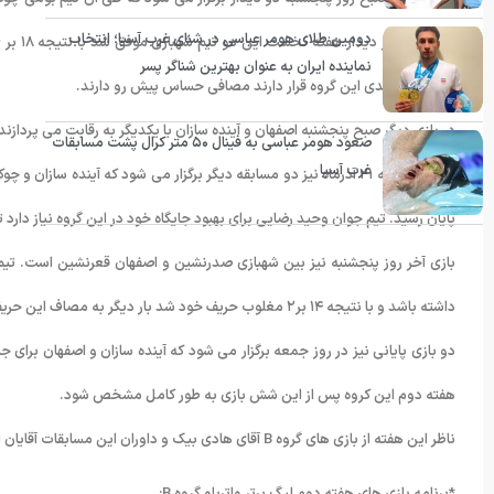
طبق برنامه صبح روز پنجشنبه دو دیدار برگزار می شود که طی آن تیم بومی چو
دومین طلای هومر عباسی در شنای غرب آسیا؛ انتخاب
نماینده ایران به عنوان بهترین شناگر پسر
جدول رده بندی این گروه قرار دارند مصافی حساس پیش رو دارند.
در بازی دیگر صبح پنجشنبه اصفهان و آینده سازان با یکدیگر به رقابت می پردازند. بازی رفت این دو تیم جوان ب
صعود هومر عباسی به فینال ۵۰ متر کرال پشت مسابقات
غرب آسیا
پایان رسید. تیم جوان وحید رضایی برای بهبود جایگاه خود در این گروه نیاز دار
بازی آخر روز پنجشنبه نیز بین شهبازی صدرنشین و اصفهان قعرنشین است. تیم
داشته باشد و با نتیجه ۱۴ بر۲ مغلوب حریف خود شد بار دیگر به مصاف این حریف پرقدرت می رود.
دو بازی پایانی نیز در روز جمعه برگزار می شود که آینده سازان و اصفهان بر
هفته دوم این کروه پس از این شش بازی به طور کامل مشخص شود.
ناظر این هفته از بازی های گروه B آقای هادی بیک و داوران این مسابقات آقایان امیرحسین صفابخش، ایمان ولی زاده، مسعود آقالطیفی و امیر آذرخش هستند.