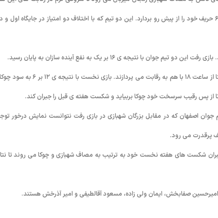
کای تالش به مصاف شهبازی زنجان میزبان می رود تا شروعی گرم در رقابت های این هف
رقم خورد. در دیدار هفته نخست این دو تیم شهبازی موفق شد با نتیجه ۱۸ بر ۶ حریف خود را از پیش رو بردارد. این دو تیم که با اختلاف دو امتیاز در جایگاه اول 
ا نتیجه ی ۱۶ بر یک به نفع آینده سازان به پایان رسید.
عصر پنجشنبه ۲۱ آذرماه نیز دو مسابقه دیگر برگزار می شود که آینده سازان و چوکا از ساعت ۱۸ با هم به رقابت می پردازند. بازی نخست با 
د تا از پس رقیب سرسخت خود چوکا بربیاید و شکست هفته ی قبل را جبران کند.
 جوان اصفهان که در مقابل بزرگان شهبازی در بازی رفت نتوانست نمایش درخور توج
ای جبران شکست های هفته نخست خود به ترتیب به مصاف شهبازی و چوکا می روند تا نتا