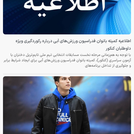
اطلاعیه کمیته بانوان فدراسیون ورزش‌های آبی درباره رکوردگیری ویژه
داوطلبان کنکور
با توجه به هم‌زمانی مرحله نخست مسابقات انتخابی تیم ملی تایم‌تریل دختران با
آزمون سراسری (کنکور)، کمیته بانوان فدراسیون ورزش‌های آبی برای ایجاد شرایط برابر
و جلوگیری از تداخل برنامه‌های