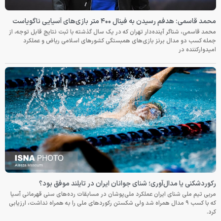
محمد قاسمی: هدفم رسیدن به فینال ۴۰۰ متر بازی‌های آسیایی ناگویاست
محمد قاسمی، شناگر آینده‌دار تهران که در یک سال گذشته با ثبت نتایج قابل توجه، از
جمله کسب دو مدال برنز بازی‌های همبستگی کشورهای اسلامی ریاض و عملکرد
امیدوارکننده در
رکوردشکنی یا مدال‌آوری؛ شنای جوانان ایران در تایلند موفق بود؟
مربی تیم ملی شنای ایران عملکرد ملی‌پوشان در مسابقات رده‌های سنی قهرمانی آسیا
که با کسب ۹ مدال همراه شد ولی شکستن رکوردهای ملی را به همراه نداشت، ارزیابی
کرد.