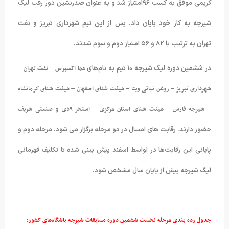
کریمی موفق به کسب ۹۶امتیاز شد و به عنوان صدرنشین دور رفت لیگ
شیرجه به کار خود پایان داد. پس از این تیم شهرداری تبریز و نفت
تهران به ترتیب با ۸۲ و ۵۶ امتیاز دوم و سوم شدند.
در ششمین دوره لیگ شیرجه ۱۰ تیم به نام‌های
هما اکسپرس – نفت تهران –
شهرداری تبریز – روغن نباتی ویتا – هیئت شنای اصفهان – هیئت شنای کرمانشاه
– شیرجه فارس – هیئت شنای استان مرکزی –
استخر ۹دی
و
صنعتی شریف
حضور دارند. رقابت های امسال در دو مرحله برگزار می شود. مرحله دوم و
پایانی این رقابت‌ها در اواسط اسفند پیش بینی شده تا تکلیف قهرمانی
لیگ شیرجه پیش از پایان سال مشخص شود.
جدول رده بندی مرحله نخست ششمین دوره مسابقات شیرجه باشگاه‌های کشور: