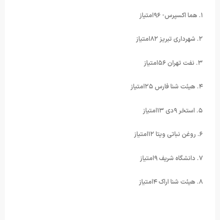
۱. هما اکسپرس- ۹۶امتیاز
۲. شهرداری تبریز ۸۲امتیاز
۳. نفت تهران ۵۶امتیاز
۴. هیئت شنا فارس ۲۵امتیاز
۵. استخر ۹دی ۱۳امتیاز
۶. روغن نباتی ویتا ۱۲امتیاز
۷. دانشگاه شریف ۹امتیاز
۸. هیئت شنا اراک ۴امتیاز