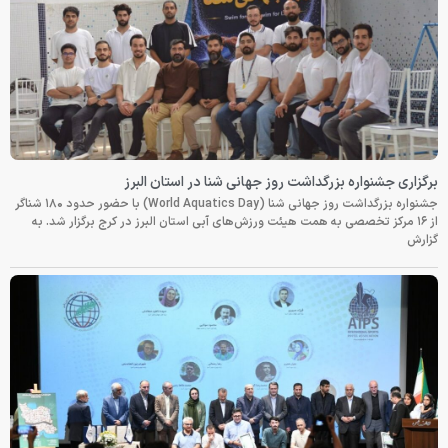
برگزاری جشنواره بزرگداشت روز جهانی شنا در استان البرز
جشنواره بزرگداشت روز جهانی شنا (World Aquatics Day) با حضور حدود ۱۸۰ شناگر
از ۱۶ مرکز تخصصی به همت هیئت ورزش‌های آبی استان البرز در کرج برگزار شد. به
گزارش