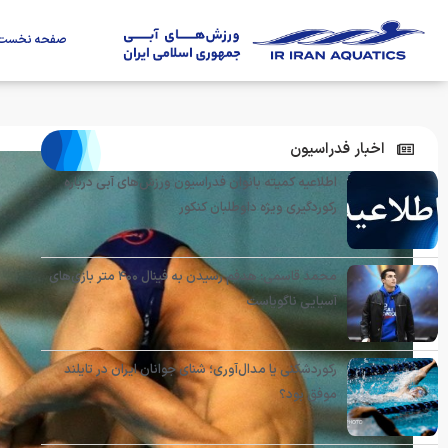
صفحه نخست
اخبار فدراسیون
اطلاعیه کمیته بانوان فدراسیون ورزش‌های آبی درباره
رکوردگیری ویژه داوطلبان کنکور
محمد قاسمی: هدفم رسیدن به فینال ۴۰۰ متر بازی‌های
آسیایی ناگویاست
رکوردشکنی یا مدال‌آوری؛ شنای جوانان ایران در تایلند
موفق بود؟