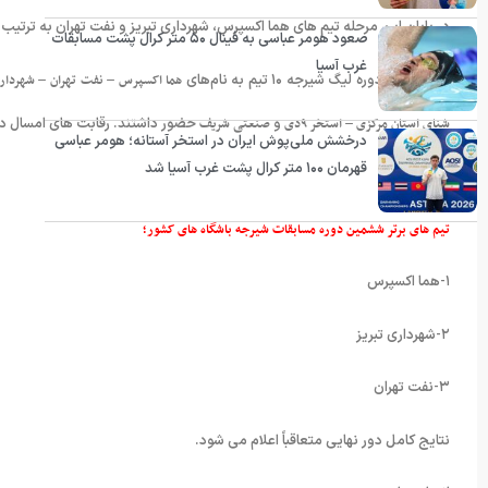
در پایان این مرحله تیم های هما اکسپرس، شهرداری تبریز و نفت تهران به ترتیب عن
صعود هومر عباسی به فینال ۵۰ متر کرال پشت مسابقات
غرب آسیا
در ششمین دوره لیگ شیرجه ۱۰ تیم به نام‌های
هما اکسپرس – نفت تهران – شهردار
شنای استان مرکزی
– استخر
۹دی
و
صنعتی شریف
حضور داشتند. رقابت های امسال در 
درخشش ملی‌پوش ایران در استخر آستانه؛ هومر عباسی
قهرمان ۱۰۰ متر کرال پشت غرب آسیا شد
تیم های برتر ششمین دوره مسابقات شیرجه باشگاه های کشور؛
۱-هما اکسپرس
۲-شهرداری تبریز
۳-نفت تهران
نتایج کامل دور نهایی متعاقباً اعلام می شود.