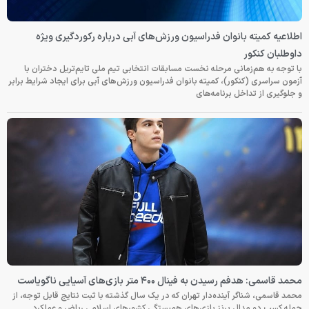
اطلاعیه کمیته بانوان فدراسیون ورزش‌های آبی درباره رکوردگیری ویژه
داوطلبان کنکور
با توجه به هم‌زمانی مرحله نخست مسابقات انتخابی تیم ملی تایم‌تریل دختران با
آزمون سراسری (کنکور)، کمیته بانوان فدراسیون ورزش‌های آبی برای ایجاد شرایط برابر
و جلوگیری از تداخل برنامه‌های
محمد قاسمی: هدفم رسیدن به فینال ۴۰۰ متر بازی‌های آسیایی ناگویاست
محمد قاسمی، شناگر آینده‌دار تهران که در یک سال گذشته با ثبت نتایج قابل توجه، از
جمله کسب دو مدال برنز بازی‌های همبستگی کشورهای اسلامی ریاض و عملکرد