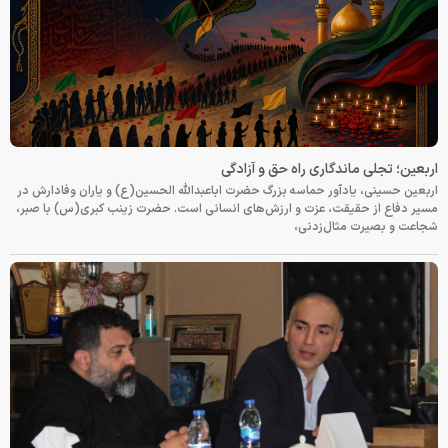
اربعین؛ تجلی ماندگاری راه حق و آزادگی
اربعین حسینی، یادآور حماسه بزرگ حضرت اباعبدالله الحسین(ع) و یاران وفادارش در
مسیر دفاع از حقیقت، عزت و ارزش‌های انسانی است. حضرت زینب کبری(س) با صبر،
شجاعت و بصیرت مثال‌زدنی،