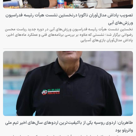
تصویب پاداش مدال‌آوران ناگویا درنخستین نشست هیأت رئیسه فدراسیون
ورزش‌های آبی
نخستین نشست هیأت رئیسه فدراسیون ورزش‌های آبی در دوره جدید ریاست محسن
رضوانی برگزار شد؛ نشستی که علاوه بر بررسی برنامه‌های فنی و عملکرد ماه‌های اخیر،
پاداش مدال‌آوران بازی‌های آسیایی
طاهریان: اردوی روسیه یکی از باکیفیت‌ترین اردوهای سال‌های اخیر تیم ملی
واترپلو بود