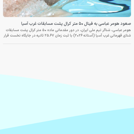
صعود هومر عباسی به فینال ۵۰ متر کرال پشت مسابقات غرب آسیا
هومر عباسی، شناگر تیم ملی ایران، در دور مقدماتی ماده ۵۰ متر کرال پشت مسابقات
شنای قهرمانی غرب آسیا (آستانه ۲۰۲۶) با ثبت زمان ۲۵.۶۷ ثانیه در جایگاه نخست قرار