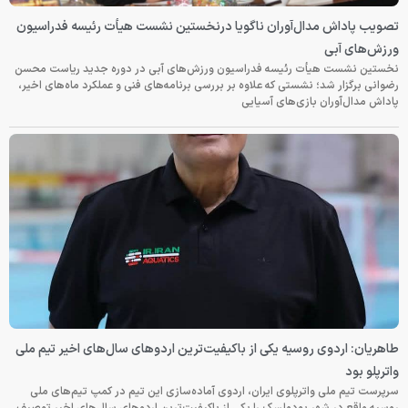
تصویب پاداش مدال‌آوران ناگویا درنخستین نشست هیأت رئیسه فدراسیون
ورزش‌های آبی
نخستین نشست هیأت رئیسه فدراسیون ورزش‌های آبی در دوره جدید ریاست محسن
رضوانی برگزار شد؛ نشستی که علاوه بر بررسی برنامه‌های فنی و عملکرد ماه‌های اخیر،
پاداش مدال‌آوران بازی‌های آسیایی
طاهریان: اردوی روسیه یکی از باکیفیت‌ترین اردوهای سال‌های اخیر تیم ملی
واترپلو بود
سرپرست تیم ملی واترپلوی ایران، اردوی آماده‌سازی این تیم در کمپ تیم‌های ملی
روسیه واقع در شهر پودولسک را یکی از باکیفیت‌ترین اردوهای سال‌های اخیر توصیف