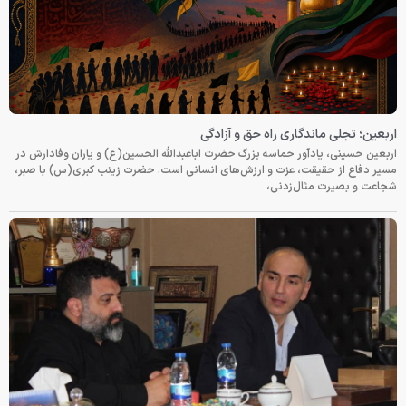
اربعین؛ تجلی ماندگاری راه حق و آزادگی
اربعین حسینی، یادآور حماسه بزرگ حضرت اباعبدالله الحسین(ع) و یاران وفادارش در
مسیر دفاع از حقیقت، عزت و ارزش‌های انسانی است. حضرت زینب کبری(س) با صبر،
شجاعت و بصیرت مثال‌زدنی،