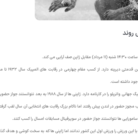
 روند
یی می کند.
به گزارش روابط عمومی فدراسیون شنا، شیرجه و واترپلو؛ ورزش واترپلو در ژاپن قدمتی دیرینه دارد. 
ژاپن سابقه هفت بار حضور در المپبک و بیش از ۱۰ حضور در مسابقات جهانی و لیگ جهانی واترپلو را در کارنامه دارد. ژاپنی ها از سال ۱۹۸۸ به بعد نتوانستن
کنند. در مسابقات انتخابی المپیک ۲۰۱۲ نیز تا مرز کسب مجوز حضور در لندن پیش رفتند اما ناکام بزرگ رقابت های انتخابی آن سال لقب گرف
د یا این ورزش را ورزش اول این کشور ندانند اما ژاپنی ها که به سخت کوشی و هدف گذا