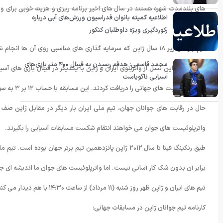
های بلندمدت شهره هستند در سال های اخیر برنامه ریزی و هزینه خوبی برای واترپ
اطلاعیه کمیته بانوان فدراسیون ورزش‌های آبی درباره
بدل شوند.
رکوردگیری ویژه داوطلبان کنکور
تیم جوانان زیر ۱۸ سال ژاپن که سرمایه گذاری های مناسبی روی آن
محمد قاسمی: هدفم رسیدن به فینال ۴۰۰ متر بازی‌های
نخستین بار این نسل از واترپلوی ایران و ژاپن با یکدیگر در فینال بازی های آسیا
آسیایی ناگویاست
حضور در رقابت های جهانی را دریافت کردند. این مسابقه با حساب ۱۲ بر ۳ به سود ژاپنی ها به پایان رسید.
حال در رقابت های جوانان جهان، تیم ملی ایران بار دیگر در مقابل ژاپن صف آر
واترپلوئیست های جوان می خواهند انتقام شکست مسابقات آسیایی را بگیرند.
طبق رنکینگ فینا تا سال ۲۰۱۲ ژاپن پانزدهمین تیم برتر جها
برابر آن بدون شک کار آسانی نیست. اما واترپلوئیست های جوان ما اندیشه ای جز
تیم های ایران و ژاپن ظهر روز شنبه (۱۱ مرداد) از ساعت ۱۴:۳۰ با هم دیدار می کنند تا برگی دیگر از تاریخ واترپلو این دو کشور رقم بخورد.
کارنامه تیم جوانان ژاپن در مسابقات جهانی: