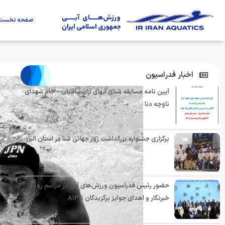
صفحه نخست
اخبار فدراسیون
آیین نامه مسابقه شنای آبهای آزاد – آقایان – جام شهدای
ناوچه دنا
برگزاری جشنواره بزرگداشت روز جهانی شنا در استان البرز
حضور رئیس فدراسیون ورزش‌های آبی در مراسم روز
خبرنگار و اهدای جوایز برگزیدگان AIPS