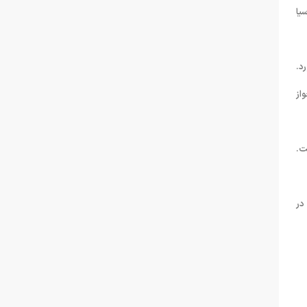
یا
د.
از
ت.
 در