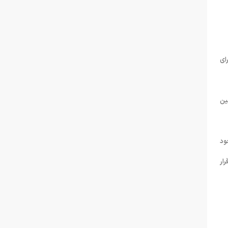
رای
ین
ود
ار