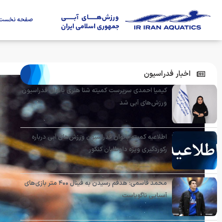
صفحه نخست
اخبار فدراسیون
کیمیا احمدی سرپرست کمیته شنا هنری بانوان فدراسیون
ورزش‌های آبی شد
اطلاعیه کمیته بانوان فدراسیون ورزش‌های آبی درباره
رکوردگیری ویژه داوطلبان کنکور
محمد قاسمی: هدفم رسیدن به فینال ۴۰۰ متر بازی‌های
آسیایی ناگویاست