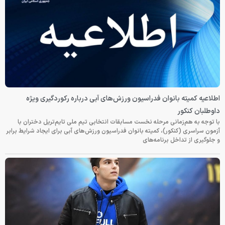
اطلاعیه کمیته بانوان فدراسیون ورزش‌های آبی درباره رکوردگیری ویژه
داوطلبان کنکور
با توجه به هم‌زمانی مرحله نخست مسابقات انتخابی تیم ملی تایم‌تریل دختران با
آزمون سراسری (کنکور)، کمیته بانوان فدراسیون ورزش‌های آبی برای ایجاد شرایط برابر
و جلوگیری از تداخل برنامه‌های