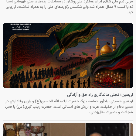
مربی تیم ملی شنای ایران عملکرد ملی‌پوشان در مسابقات رده‌های سنی قهرمانی آسیا
که با کسب ۹ مدال همراه شد ولی شکستن رکوردهای ملی را به همراه نداشت، ارزیابی
کرد.
اربعین؛ تجلی ماندگاری راه حق و آزادگی
اربعین حسینی، یادآور حماسه بزرگ حضرت اباعبدالله الحسین(ع) و یاران وفادارش در
مسیر دفاع از حقیقت، عزت و ارزش‌های انسانی است. حضرت زینب کبری(س) با صبر،
شجاعت و بصیرت مثال‌زدنی،