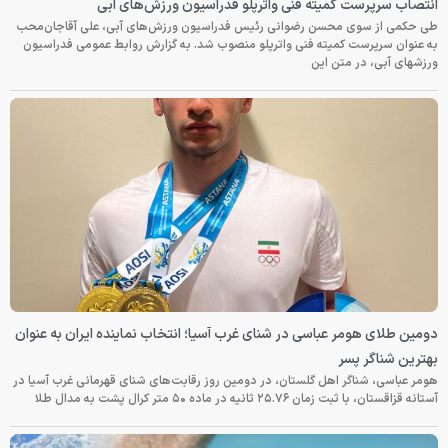
انتصاب سرپرست کمیته فنی واترپلو فدراسیون ورزش‌های آبی
طی حکمی از سوی محسن رضوانی رئیس فدراسیون ورزش‌های آبی، علی آقاجان‌محب
به عنوان سرپرست کمیته فنی واترپلو منصوب شد. به گزارش روابط عمومی فدراسیون
ورزشهای آبی، در متن این
دومین طلای هومر عباسی در شنای غرب آسیا؛ انتخاب نماینده ایران به عنوان
بهترین شناگر پسر
هومر عباسی، شناگر اهل گلستان، در دومین روز رقابت‌های شنای قهرمانی غرب آسیا در
آستانه قزاقستان، با ثبت زمان ۲۵.۷۶ ثانیه در ماده ۵۰ متر کرال پشت به مدال طلا