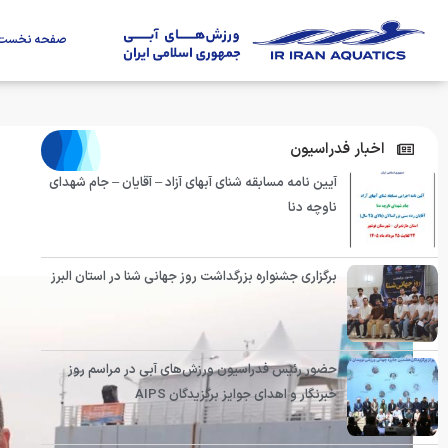
صفحه نخست
اخبار فدراسیون
آیین نامه مسابقه شنای آبهای آزاد – آقایان – جام شهدای
ناوچه دنا
برگزاری جشنواره بزرگداشت روز جهانی شنا در استان البرز
حضور رئیس فدراسیون ورزش‌های آبی در مراسم روز
خبرنگار و اهدای جوایز برگزیدگان AIPS