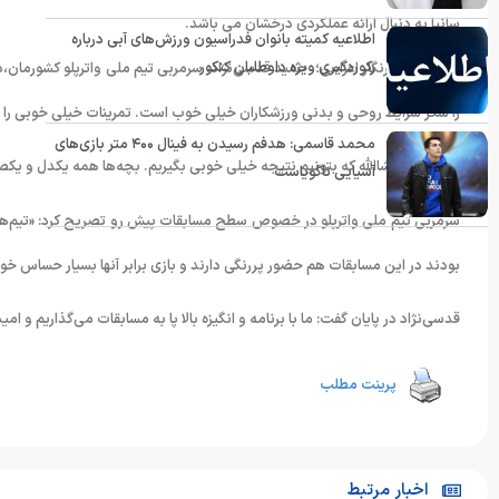
سانیا به دنبال ارائه عملکردی درخشان می باشد.
اطلاعیه کمیته بانوان فدراسیون ورزش‌های آبی درباره
رکوردگیری ویژه داوطلبان کنکور
‎به گزارش خبرنگار اعزامی؛ حمید قدسی‌نژاد، سرمربی تیم ملی واترپلو کشورمان،د
را شکر شرایط روحی و بدنی ورزشکاران خیلی خوب است. تمرینات خیلی خوبی را در
محمد قاسمی: هدفم رسیدن به فینال ۴۰۰ متر بازی‌های
آسیایی ناگویاست
‎سرمربی تیم ملی واترپلو در خصوص سطح مسابقات پیش رو تصریح کرد: «تیم‌ها 
بودند در این مسابقات هم حضور پررنگی دارند و بازی برابر آنها بسیار حساس خو
پرینت مطلب
اخبار مرتبط