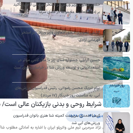
حضور معاون وزیر ورزش در استخر قهرمانی آزادی؛ تأکید
بر ادامه فعالیت مجموعه در فصل سرما
گزارش تصویری حضور معاون وزیر ورزش در استخر
قهرمانی آزادی
حسین گرایلی: جشنواره شنای زیر ۱۰ سال گامی مؤثر در
استعدادیابی و توسعه ورزش شنا در خراسان رضوی است
پیام تبریک محسن رضوانی، رئیس فدراسیون ورزش‌های
آبی، به مناسبت روز خبرنگار (۱۷ مرداد)
واترپلو : شرایط روحی و بدنی بازیکنان عالی است/ 
کیمیا احمدی سرپرست کمیته شنا هنری بانوان فدراسیون
۳۱ فروردین ۱۴۰۵
۱۵:۲۸
ورزش‌های آبی شد
حمید قدسی نژاد سرمربی تیم ملی واترپلو ایران با اشاره به آمادگی مطلوب شاگ