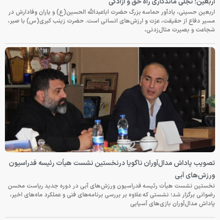
اربعین؛ تجلی ماندگاری راه حق و آزادگی
اربعین حسینی، یادآور حماسه بزرگ حضرت اباعبدالله الحسین(ع) و یاران وفادارش در
مسیر دفاع از حقیقت، عزت و ارزش‌های انسانی است. حضرت زینب کبری(س) با صبر،
شجاعت و بصیرت مثال‌زدنی،
تصویب پاداش مدال‌آوران ناگویا درنخستین نشست هیأت رئیسه فدراسیون
ورزش‌های آبی
نخستین نشست هیأت رئیسه فدراسیون ورزش‌های آبی در دوره جدید ریاست محسن
رضوانی برگزار شد؛ نشستی که علاوه بر بررسی برنامه‌های فنی و عملکرد ماه‌های اخیر،
پاداش مدال‌آوران بازی‌های آسیایی