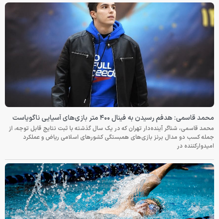
محمد قاسمی: هدفم رسیدن به فینال ۴۰۰ متر بازی‌های آسیایی ناگویاست
محمد قاسمی، شناگر آینده‌دار تهران که در یک سال گذشته با ثبت نتایج قابل توجه، از
جمله کسب دو مدال برنز بازی‌های همبستگی کشورهای اسلامی ریاض و عملکرد
امیدوارکننده در