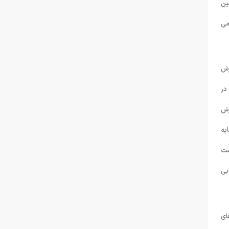
ین
می
زش
در
زش
یه
ست
بی
ای