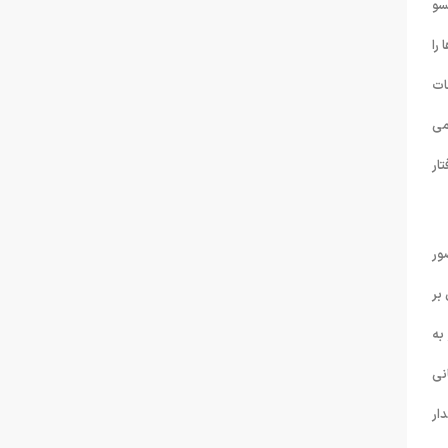
سو
را
ات
می
ار
ور
گسال بر
به
نی
ار