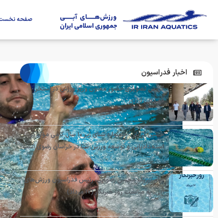
صفحه نخست
اخبار فدراسیون
گزارش تصویری حضور معاون وزیر ورزش در استخر
قهرمانی آزادی
حسین گرایلی: جشنواره شنای زیر ۱۰ سال گامی مؤثر در
استعدادیابی و توسعه ورزش شنا در خراسان رضوی است
پیام تبریک محسن رضوانی، رئیس فدراسیون ورزش‌های
آبی، به مناسبت روز خبرنگار (۱۷ مرداد)