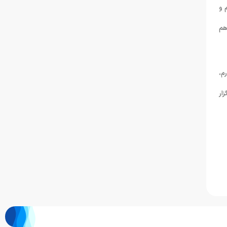
 و
هم
م،
ار