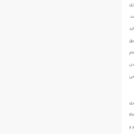
زی
د.
ید
یق
ام
 شدن
 بازی نمی
ری
لا
هستم و