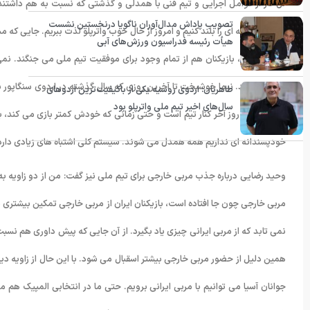
کل کار از عوامل اجرایی و تیم فنی با همدلی و گذشتی که نسبت به هم داشت
تصویب پاداش مدال‌آوران ناگویا درنخستین نشست
شدند که وزنه ای را بلند کنیم و امروز از حال خوب واترپلو لذت ببریم. جایی که مس
هیأت رئیسه فدراسیون ورزش‌های آبی
رنگ می کند، بازیکنان هم از تمام وجود برای موفقیت تیم ملی می جنگند. نمی‌دا
همدل بودند. نیما خوشبخت تا آخرین روزی که سال گذشته در اردوی سنگاپور بود
طاهریان: اردوی روسیه یکی از باکیفیت‌ترین اردوهای
سال‌های اخیر تیم ملی واترپلو بود
افتد که او تا روز آخر کنار تیم است و حتی زمانی که خودش کمتر بازی می کند،
خودپسندانه ای نداریم همه همدل می شوند. سیستم کلی اشتباه های زیادی دارد.
وحید رضایی درباره جذب مربی خارجی برای تیم ملی نیز گفت: من از دو زاویه به
نمی تابد که از مربی ایرانی چیزی یاد بگیرد. از آن جایی که پیش داوری هم نسبت
همین دلیل از حضور مربی خارجی بیشتر اسقبال می شود. با این حال از زاویه د
جوانان آسیا می توانیم با مربی ایرانی برویم. حتی ما در انتخابی المپیک هم 