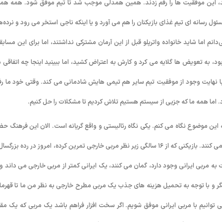
ند، این موفقیت ها را رقم زدند. همین همدلی موجب شد تا تیم موفق شود. همه هم
ئول رسانه ای تیم غذای بازیکنان را هم می آورد و یا اینکه ناجی استخر می رود و نرده‌ها 
نم اما شاید خانواده واترپلو قبل از این آرمان مشترکی نداشتند، اما برای این مسابق
، به تعویض ها گلایه می کرد و کارش به اعتراض کشید، اما ببینید اینجا چه اتفاقی 
 با نهایت وجود از موفقیت تیم سایر هم تیمی هایش شادمانی می کند. وقتی خود ما رفت
 اما همه ما که جزیی از سیستم هستیم تلاش کردیم تا مشکلات را حل کنیم.
 این موضوع نگاه می کنم. یکی نگاه رئالیستی و واقع گریانه است. الان این فرهنگ حض
مربی خارجی چون جا افتاده است، بازیکنان ایران از مربی خارجی تمکین بیشتری می کنند. بازیکنی که از ۱۶ سالگی زیر نظر مربی خارجی تمرین کرده، امروز در رده بزر
 به مربی ایرانی وجود دارد، گمان می کنند، یک ایرانی کمتر از مربی خارجی می داند و 
یگر و با توجه به تحمیل هزینه های جذب یک مربی مطرح خارجی به نظر من ما تا قهرما
می توانیم با مربی ایرانی موفق شویم. اگر سخت افزار فراهم باشد یک مربی که یک مقد