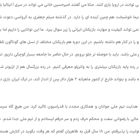
ی توانند در اروپا بازی کنند. مثلا می گفتند امیرحسین خانی می تواند در سری آ ایتالیا با
 نیما خوشبخت هم چنین آینده ای را دارد. در گذشته میثم جعفری به کرواسی دعوت ش
اند کیفیت و مهارت بازیکنان ایرانی را زیر سوال ببرد. ما این توانایی را داریم اما با
و را در کنار هم داشته باشیم. در این دوره هم بازیکنان مختلف از نسل های گوناگون تلف
لی باشد. باید با حوصله تر جلو برویم. در حال حاضر ما جامعه بسیار کوچکی داریم. تم
ت تیم ملی بزرگسال حدود ۵۰ نفر هستند. باید در رده پایه بازیکنان بیشتری را به واترپلو معرفی کنیم. در رده بزرگسال هم از لژیونر
بازیکنانمان حمایت کنیم. بازیکن ایرانی اگر مسکن و خورد و خوراک مناسب داشته باشد و بتواند خارج از کشور ماهیانه ۲ هزار دلار پس از انداز کند، در لیگ ایران
 هدایت تیم ملی جوانان و همکاری مجدد با فدراسیون تاکید کرد: من هیچ گاه سرس
الی با رضوانی سفت و محکم حرف زدم و سر حرفم ایستادم و از تیم ملی جدا شدم. حا
به خاطر همان ایدئولوژی و حرفی که ۱۸ سال قبل به سیروس طاهریان زدم، مسئولیت را پذیرفتم. من ۱۸ سال قبل به طاهریان گفتم که هر وقت بگوید در کنارش 