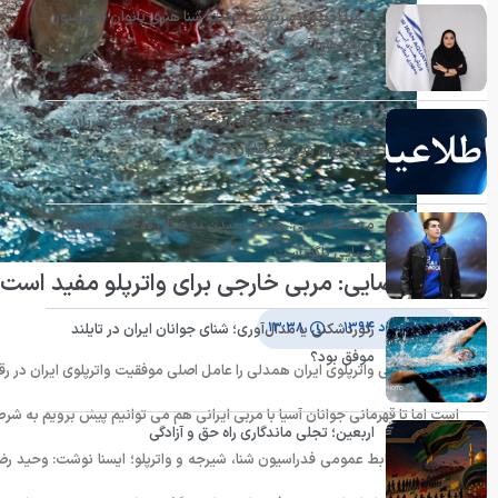
کیمیا احمدی سرپرست کمیته شنا هنری بانوان فدراسیون
ورزش‌های آبی شد
اطلاعیه کمیته بانوان فدراسیون ورزش‌های آبی درباره
رکوردگیری ویژه داوطلبان کنکور
محمد قاسمی: هدفم رسیدن به فینال ۴۰۰ متر بازی‌های
آسیایی ناگویاست
وحید رضایی: مربی خارجی برای واترپلو مفید است 
۱۹ خرداد ۱۳۹۴
۱۳:۳۸
رکوردشکنی یا مدال‌آوری؛ شنای جوانان ایران در تایلند
موفق بود؟
مربی تیم ملی واترپلوی ایران همدلی را عامل اصلی موفقیت واترپلوی ایران در ر
است اما تا قهرمانی جوانان آسیا با مربی ایرانی هم می توانیم پیش برویم به شرط
اربعین؛ تجلی ماندگاری راه حق و آزادگی
به گزارش روابط عمومی فدراسیون شنا، شیرجه و واترپلو؛ ایسنا نوشت: وحید رض