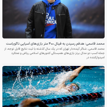
محمد قاسمی: هدفم رسیدن به فینال ۴۰۰ متر بازی‌های آسیایی ناگویاست
محمد قاسمی، شناگر آینده‌دار تهران که در یک سال گذشته با ثبت نتایج قابل توجه، از
جمله کسب دو مدال برنز بازی‌های همبستگی کشورهای اسلامی ریاض و عملکرد
امیدوارکننده در