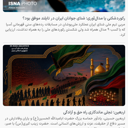
رکوردشکنی یا مدال‌آوری؛ شنای جوانان ایران در تایلند موفق بود؟
مربی تیم ملی شنای ایران عملکرد ملی‌پوشان در مسابقات رده‌های سنی قهرمانی آسیا
که با کسب ۹ مدال همراه شد ولی شکستن رکوردهای ملی را به همراه نداشت، ارزیابی
کرد.
اربعین؛ تجلی ماندگاری راه حق و آزادگی
اربعین حسینی، یادآور حماسه بزرگ حضرت اباعبدالله الحسین(ع) و یاران وفادارش در
مسیر دفاع از حقیقت، عزت و ارزش‌های انسانی است. حضرت زینب کبری(س) با صبر،