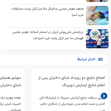
صعود هومر عباسی به فینال ۵۰ متر کرال پشت مسابقات
غرب آسیا
درخشش ملی‌پوش ایران در استخر آستانه؛ هومر عباسی
قهرمان ۱۰۰ متر کرال پشت غرب آسیا شد
اخبار مرتبط
اصلاح نتایج دو رویداد شنای دختران پس از
سوئیم همیلتن
اعلام نتایج آزمایش دوپینگ
شنای دختران
در پی دریافت نتایج آزمایش دوپینگ از آزمایشگاه کلن
آلمان و مثبت اعلام شدن نمونه یکی از شناگران حاضر
المپیک کیش برگزا
در…
امتیازات…