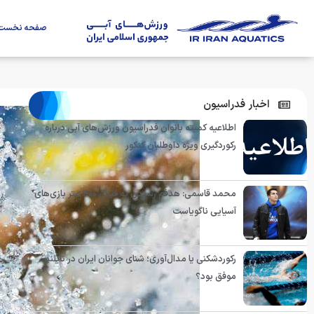
صفحه نخست
اخبار فدراسیون
اطلاعیه کمیته بانوان فدراسیون ورزش‌های آبی درباره
رکوردگیری ویژه داوطلبان کنکور
محمد قاسمی: هدفم رسیدن به فینال ۴۰۰ متر بازی‌های
آسیایی ناگویاست
رکوردشکنی یا مدال‌آوری؛ شنای جوانان ایران در تایلند
موفق بود؟