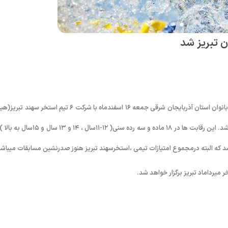
ن تبریز شد
به گزارش روابط عمومی فدراسیون شنا، شیرجه و واترپلو؛ مرحله دوم لیگ شنای بانوان استان آذربایجان شرقی جمعه ۱۶ اسفندماه با شرکت ۶ تیم استخر 
شنا)، پارالمپیک الف، پارالمپیک ب، میرداماد، شبستر(هیئت شنا) و آذرسام برگزار شد. این رقابت ها در ۱۸ ماده و سه رده سنی( ۱۲-۱۱سال ، ۴
د که البته درمجموع امتیازات تیمی ،استخرسهند تبریز هنوز صدرنشین مسابقات میباشد