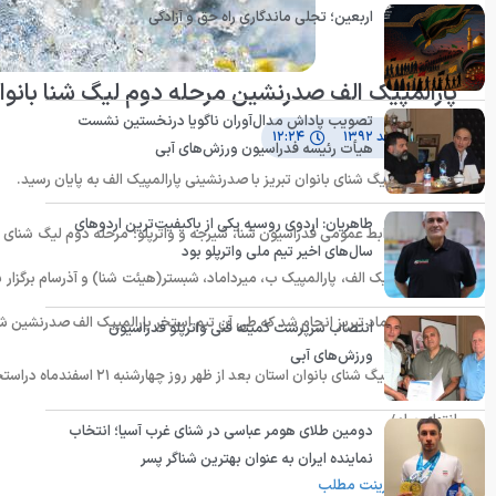
اربعین؛ تجلی ماندگاری راه حق و آزادگی
پارالمپیک الف صدرنشین مرحله دوم لیگ شنا بانوا
تصویب پاداش مدال‌آوران ناگویا درنخستین نشست
۱۹ اسفند ۱۳۹۲
۱۲:۲۴
هیأت رئیسه فدراسیون ورزش‌های آبی
مرحله دوم لیگ شنای بانوان تبریز با صدرنشینی پارالمپیک الف به پایان رسید.
طاهریان: اردوی روسیه یکی از باکیفیت‌ترین اردوهای
سال‌های اخیر تیم ملی واترپلو بود
استخر میرداماد تبریز انجام شد که طی آن تیم استخر پارالمپیک الف صدرنشین ش
انتصاب سرپرست کمیته فنی واترپلو فدراسیون
ورزش‌های آبی
مرحله سوم لیگ شنای بانوان استان بعد از ظهر روز چهارشنبه ۲۱ اسفندماه دراستخر میرداماد تبریز برگزار خواهد شد.
انتهای پیام/
دومین طلای هومر عباسی در شنای غرب آسیا؛ انتخاب
نماینده ایران به عنوان بهترین شناگر پسر
پرینت مطلب